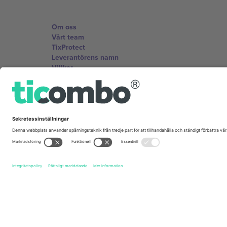
Om oss
Vårt team
TixProtect
Leverantörens namn
Villkor
Affiliate-program
Kontor och support
Germany
Unter den Linden 24, 10117 Berlin, Germany
United States
131 Continental Dr, Suite 305, Newark, Delaware 19713, 