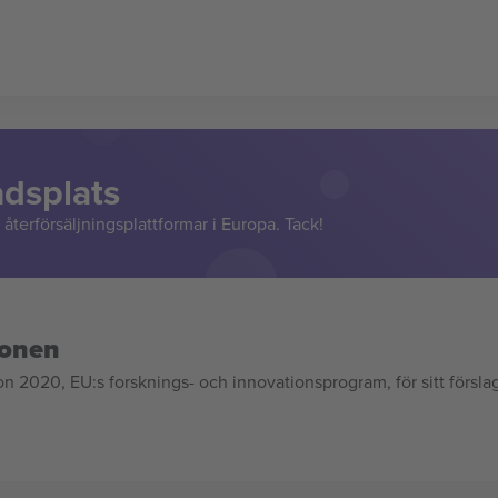
adsplats
återförsäljningsplattformar i Europa. Tack!
ionen
020, EU:s forsknings- och innovationsprogram, för sitt försla