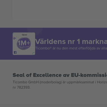
TACK!
Världens nr 1 markn
Ticombo® är nu den mest efterföljda av alla 
Seal of Excellence av EU-kommiss
Ticombo GmbH (moderbolag) är uppmärksammat i Horizon 2
nr 782393.