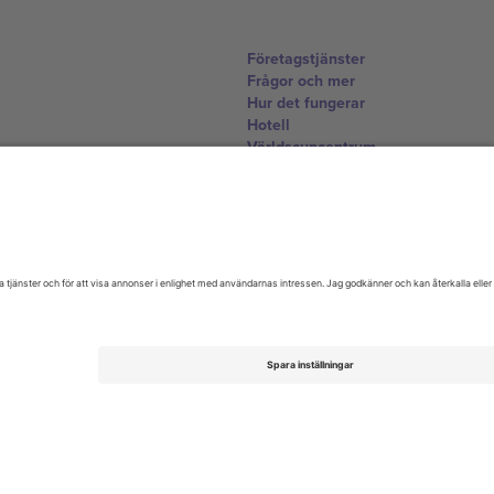
Företagstjänster
Frågor och mer
Hur det fungerar
Hotell
Världscupcentrum
Kontakta oss
United Kingdom
167 City Road, London, Greater L
Switzerland
United States
Dorfstrasse 52a, 6390 Engelberg, 