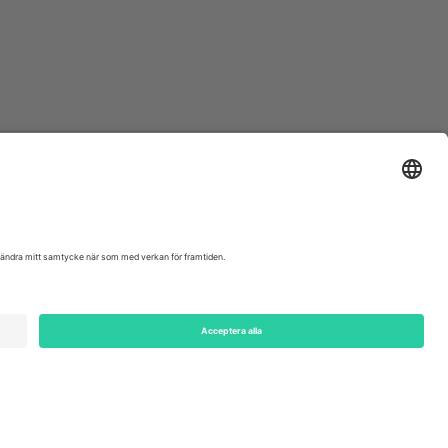
ondon, EC1V 1AW, United Kingdom
Switzerland