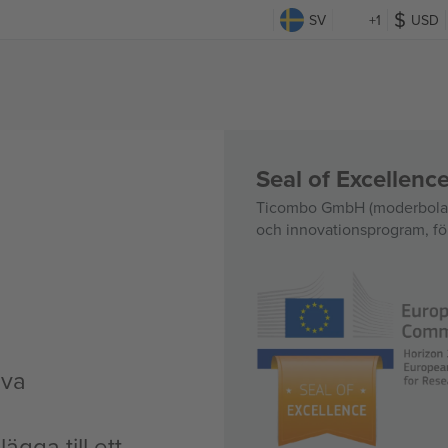
SV
+1
USD
Seal of Excellen
Ticombo GmbH (moderbolag)
och innovationsprogram, för
iva
ägga till ett