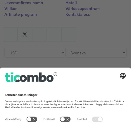
Leverantörens namn
Hotell
Villkor
Världscupcentrum
Affiliate-program
Kontakta oss
Kontor och support
Germany
United Kingdom
Unter den Linden 24, 10117
167 City Road, London, Greater
Berlin, Germany
London, EC1V 1AW, United
Kingdom
United States
Switzerland
131 Continental Dr, Suite 305,
Dorfstrasse 52a, 6390