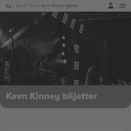
Logga in
Musik
Rock
Kevn Kinney biljetter
Kevn Kinney biljetter