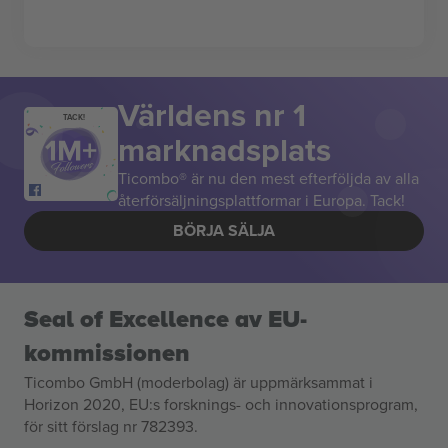
Världens nr 1
TACK!
marknadsplats
Ticombo® är nu den mest efterföljda av alla
återförsäljningsplattformar i Europa. Tack!
BÖRJA SÄLJA
Seal of Excellence av EU-
kommissionen
Ticombo GmbH (moderbolag) är uppmärksammat i
Horizon 2020, EU:s forsknings- och innovationsprogram,
för sitt förslag nr 782393.