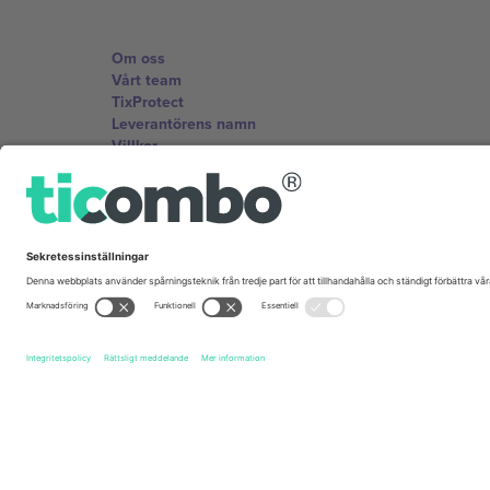
Om oss
Vårt team
TixProtect
Leverantörens namn
Villkor
Affiliate-program
Kontor och support
Germany
Unter den Linden 24, 10117 Berlin, Germany
United States
131 Continental Dr, Suite 305, Newark, Delaware 19713, 