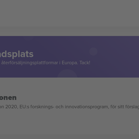
adsplats
återförsäljningsplattformar i Europa. Tack!
ionen
020, EU:s forsknings- och innovationsprogram, för sitt försla