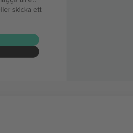
er skicka ett
G