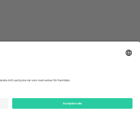
ondon, EC1V 1AW, United Kingdom
Switzerland