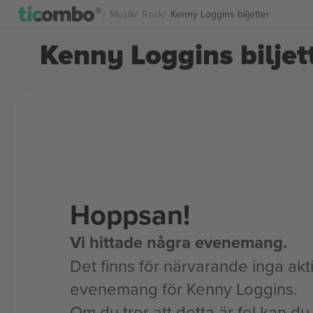
Musik
Rock
Kenny Loggins biljetter
Kenny Loggins biljet
Hoppsan!
Vi hittade några evenemang.
Det finns för närvarande inga akt
evenemang för Kenny Loggins.
Om du tror att detta är fel kan du l