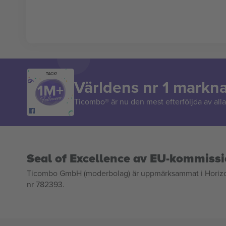
TACK!
Världens nr 1 markn
Ticombo® är nu den mest efterföljda av alla 
Seal of Excellence av EU-kommiss
Ticombo GmbH (moderbolag) är uppmärksammat i Horizon 2
nr 782393.