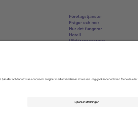
Företagstjänster
Frågor och mer
Hur det fungerar
Hotell
Världscupcentrum
Kontakta oss
United Kingdom
167 City Road, London, Greater L
Switzerland
United States
Dorfstrasse 52a, 6390 Engelberg, 