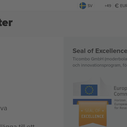
SV
+49
EU
ter
Seal of Excellen
Ticombo GmbH (moderbolag)
och innovationsprogram, för
iva
ägga till ett