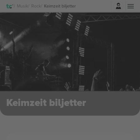
Logga in
Musik
Rock
Keimzeit biljetter
Keimzeit biljetter