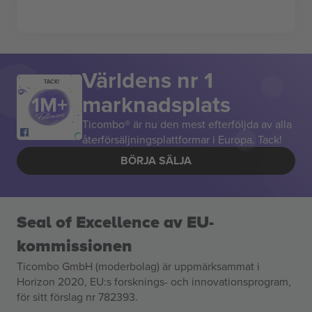
Världens nr 1
TACK!
marknadsplats
Ticombo® är nu den mest efterföljda av alla
återförsäljningsplattformar i Europa. Tack!
BÖRJA SÄLJA
Seal of Excellence av EU-
kommissionen
Ticombo GmbH (moderbolag) är uppmärksammat i
Horizon 2020, EU:s forsknings- och innovationsprogram,
för sitt förslag nr 782393.