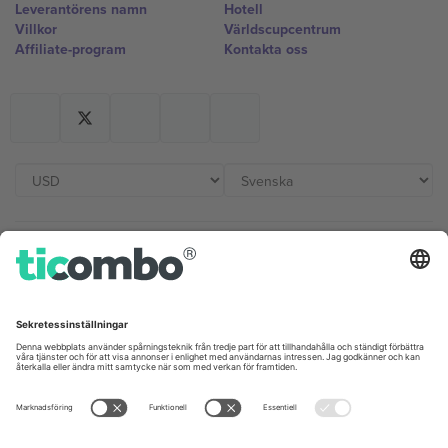
Leverantörens namn
Hotell
Villkor
Världscupcentrum
Affiliate-program
Kontakta oss
Kontor och support
Germany
United Kingdom
Unter den Linden 24, 10117
167 City Road, London, Greater
Berlin, Germany
London, EC1V 1AW, United
Kingdom
United States
Switzerland
131 Continental Dr, Suite 305,
Dorfstrasse 52a, 6390