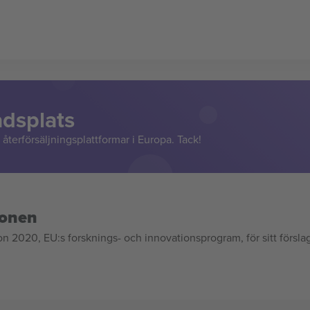
adsplats
återförsäljningsplattformar i Europa. Tack!
ionen
020, EU:s forsknings- och innovationsprogram, för sitt försla