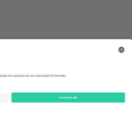
ondon, EC1V 1AW, United Kingdom
Switzerland