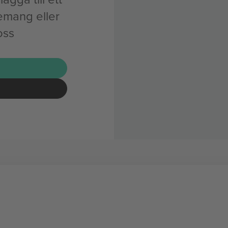
emang eller
oss
G