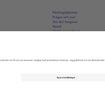
Företagstjänster
Frågor och mer
Hur det fungerar
Hotell
Världscupcentrum
Kontakta oss
United Kingdom
167 City Road, London, Greater L
Switzerland
United States
Dorfstrasse 52a, 6390 Engelberg, 