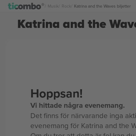
Musik
Rock
Katrina and the Waves biljetter
Katrina and the Wave
Hoppsan!
Vi hittade några evenemang.
Det finns för närvarande inga akt
evenemang för Katrina and the 
Om du tror att detta är fel kan du l