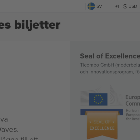
SV
+1
USD
s biljetter
Seal of Excellen
Ticombo GmbH (moderbolag)
och innovationsprogram, för
iva
Waves.
ägga till ett