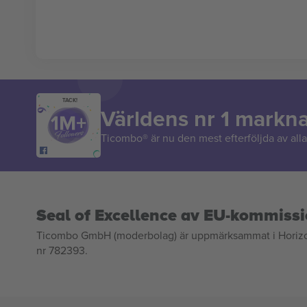
TACK!
Världens nr 1 markn
Ticombo® är nu den mest efterföljda av alla 
Seal of Excellence av EU-kommiss
Ticombo GmbH (moderbolag) är uppmärksammat i Horizon 2
nr 782393.