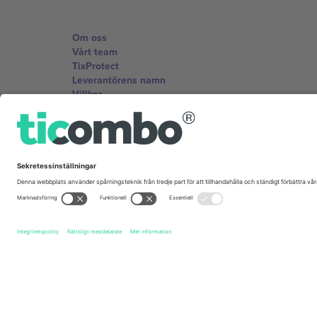
Om oss
Vårt team
TixProtect
Leverantörens namn
Villkor
Affiliate-program
Kontor och support
Germany
Unter den Linden 24, 10117 Berlin, Germany
United States
131 Continental Dr, Suite 305, Newark, Delaware 19713, 