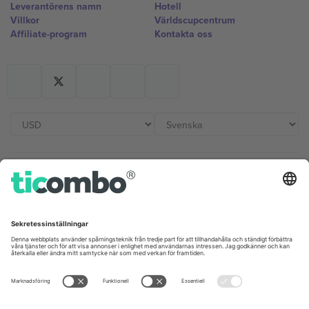
Leverantörens namn
Hotell
Villkor
Världscupcentrum
Affiliate-program
Kontakta oss
Kontor och support
Germany
United Kingdom
Unter den Linden 24, 10117
167 City Road, London, Greater
Berlin, Germany
London, EC1V 1AW, United
Kingdom
United States
Switzerland
131 Continental Dr, Suite 305,
Dorfstrasse 52a, 6390