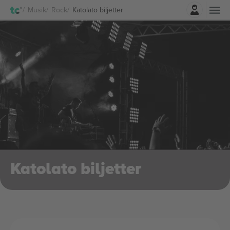
Logga in
Musik
Rock
Katolato biljetter
Katolato biljetter