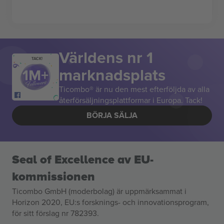
Världens nr 1
TACK!
marknadsplats
Ticombo® är nu den mest efterföljda av alla
återförsäljningsplattformar i Europa. Tack!
BÖRJA SÄLJA
Seal of Excellence av EU-
kommissionen
Ticombo GmbH (moderbolag) är uppmärksammat i
Horizon 2020, EU:s forsknings- och innovationsprogram,
för sitt förslag nr 782393.