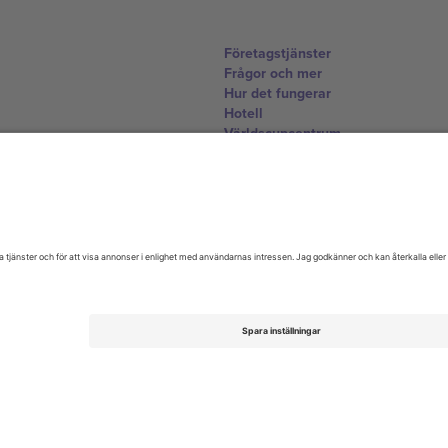
Företagstjänster
Frågor och mer
Hur det fungerar
Hotell
Världscupcentrum
Kontakta oss
United Kingdom
167 City Road, London, Greater L
Switzerland
United States
Dorfstrasse 52a, 6390 Engelberg, 