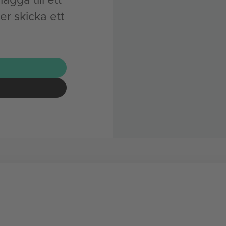
r skicka ett
G