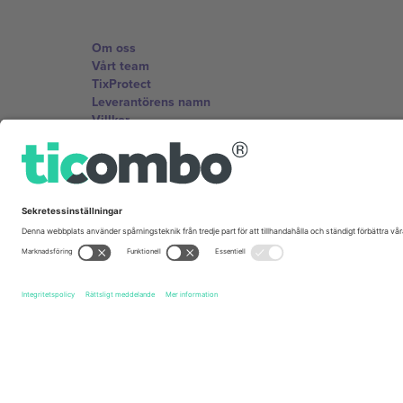
Om oss
Vårt team
TixProtect
Leverantörens namn
Villkor
Affiliate-program
Kontor och support
Germany
Unter den Linden 24, 10117 Berlin, Germany
United States
131 Continental Dr, Suite 305, Newark, Delaware 19713, 