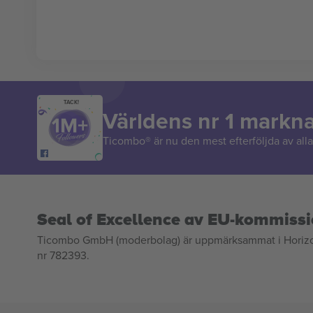
TACK!
Världens nr 1 markn
Ticombo® är nu den mest efterföljda av alla 
Seal of Excellence av EU-kommiss
Ticombo GmbH (moderbolag) är uppmärksammat i Horizon 2
nr 782393.