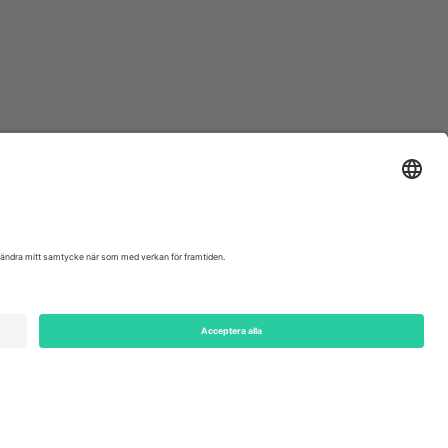
ondon, EC1V 1AW, United Kingdom
Switzerland