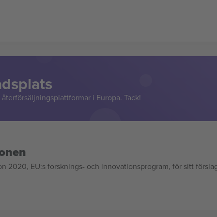
adsplats
återförsäljningsplattformar i Europa. Tack!
ionen
020, EU:s forsknings- och innovationsprogram, för sitt försla