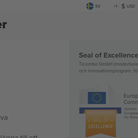
SV
+1
USD
er
Seal of Excellen
Ticombo GmbH (moderbolag)
och innovationsprogram, för
iva
ägga till ett