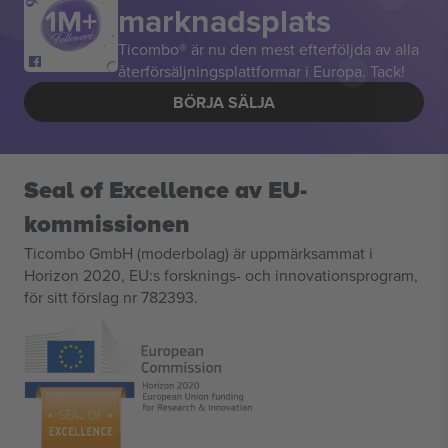
marknadsplats
Ticombo® är nu den mest efterföljda av alla
återförsäljningsplattformar i Europa. Tack!
BÖRJA SÄLJA
Seal of Excellence av EU-
kommissionen
Ticombo GmbH (moderbolag) är uppmärksammat i
Horizon 2020, EU:s forsknings- och innovationsprogram,
för sitt förslag nr 782393.