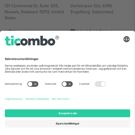
131 Continental Dr, Suite 305,
Dorfstrasse 52a, 6390
Newark, Delaware 19713, United
Engelberg, Switzerland
States
Bulgaria
United Arab Emirates
Regus Sofia City West, bul
UAE Dubai Silicon Oasis, DDP
Totleben 53-55, 1606 Sofia,
Building A1, Office 302, Dubai,
Bulgaria
United Arab Emirates
Mexico
Av Chapultepec 360, Roma
Norte, Cuauhtémoc, 06700
Ciudad de México, CDMX,
Mexico
Plattformsleverantörens juridiska enhet kan variera beroende på
plats, evenemang och/eller domän. För detaljer, se specifik
evenemangssida, avtryck och villkor.,
Leverantörens namn
och
Villkor.
© 2026 Ticombo. Alla rättigheter förbehållna.