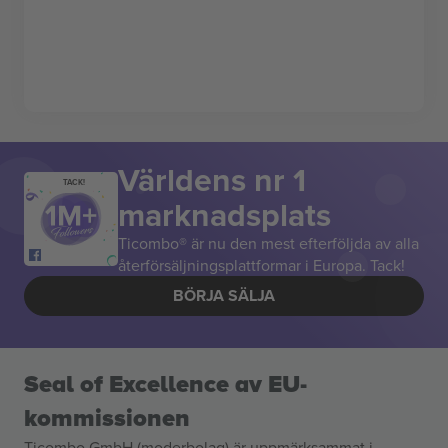
Världens nr 1
TACK!
marknadsplats
Ticombo® är nu den mest efterföljda av alla
återförsäljningsplattformar i Europa. Tack!
BÖRJA SÄLJA
Seal of Excellence av EU-
kommissionen
Ticombo GmbH (moderbolag) är uppmärksammat i