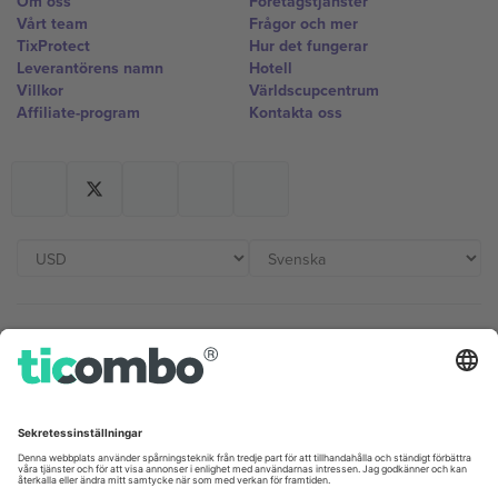
Om oss
Företagstjänster
Vårt team
Frågor och mer
TixProtect
Hur det fungerar
Leverantörens namn
Hotell
Villkor
Världscupcentrum
Affiliate-program
Kontakta oss
Kontor och support
Germany
United Kingdom
Unter den Linden 24, 10117
167 City Road, London, Greater
Berlin, Germany
London, EC1V 1AW, United
Kingdom