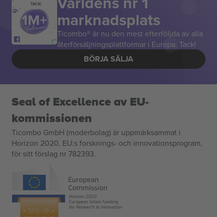
Världens nr 1
TACK!
marknadsplats
Ticombo® är nu den mest efterföljda av alla
återförsäljningsplattformar i Europa. Tack!
BÖRJA SÄLJA
Seal of Excellence av EU-
kommissionen
Ticombo GmbH (moderbolag) är uppmärksammat i
Horizon 2020, EU:s forsknings- och innovationsprogram,
för sitt förslag nr 782393.