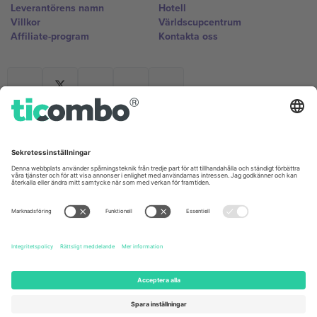
Leverantörens namn
Hotell
Villkor
Världscupcentrum
Affiliate-program
Kontakta oss
Kontor och support
Germany
United Kingdom
Unter den Linden 24, 10117
167 City Road, London, Greater
Berlin, Germany
London, EC1V 1AW, United
Kingdom
United States
Switzerland
131 Continental Dr, Suite 305,
Dorfstrasse 52a, 6390