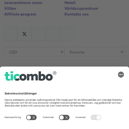
Leverantörens namn
Hotell
Villkor
Världscupcentrum
Affiliate-program
Kontakta oss
Kontor och support
Germany
United Kingdom
Unter den Linden 24, 10117
167 City Road, London, Greater
Berlin, Germany
London, EC1V 1AW, United
Kingdom
United States
Switzerland
131 Continental Dr, Suite 305,
Dorfstrasse 52a, 6390