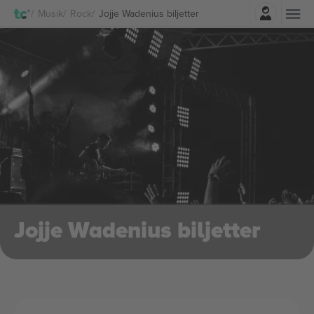
Logga in
Musik
Rock
Jojje Wadenius biljetter
Jojje Wadenius biljetter