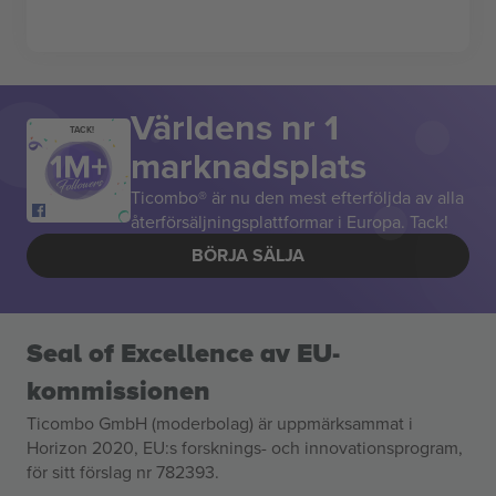
Världens nr 1
TACK!
marknadsplats
Ticombo® är nu den mest efterföljda av alla
återförsäljningsplattformar i Europa. Tack!
BÖRJA SÄLJA
Seal of Excellence av EU-
kommissionen
Ticombo GmbH (moderbolag) är uppmärksammat i
Horizon 2020, EU:s forsknings- och innovationsprogram,
för sitt förslag nr 782393.