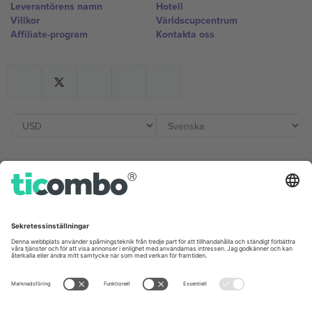
Leverantörens namn
Hotell
Villkor
Världscupcentrum
Affiliate-program
Kontakta oss
Kontor och support
Germany
United Kingdom
Unter den Linden 24, 10117
167 City Road, London, Greater
Berlin, Germany
London, EC1V 1AW, United
Kingdom
United States
Switzerland
131 Continental Dr, Suite 305,
Dorfstrasse 52a, 6390