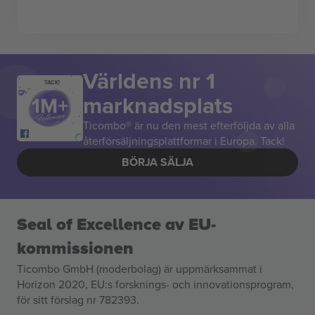
Världens nr 1
TACK!
marknadsplats
Ticombo® är nu den mest efterföljda av alla
återförsäljningsplattformar i Europa. Tack!
BÖRJA SÄLJA
Seal of Excellence av EU-
kommissionen
Ticombo GmbH (moderbolag) är uppmärksammat i
Horizon 2020, EU:s forsknings- och innovationsprogram,
för sitt förslag nr 782393.