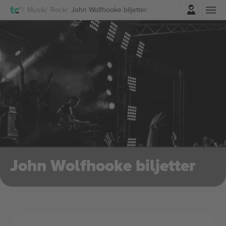
Logga in
Musik
Rock
John Wolfhooke biljetter
John Wolfhooke biljetter