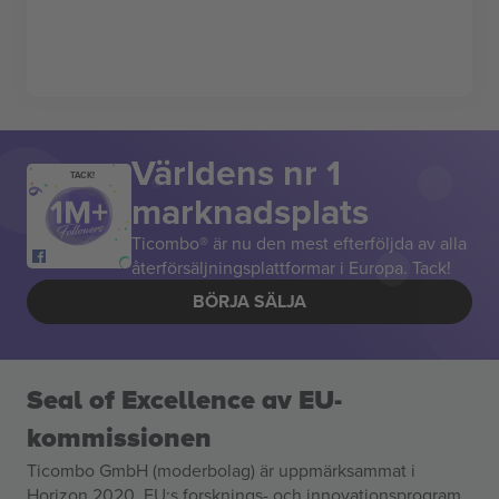
Världens nr 1
TACK!
marknadsplats
Ticombo® är nu den mest efterföljda av alla
återförsäljningsplattformar i Europa. Tack!
BÖRJA SÄLJA
Seal of Excellence av EU-
kommissionen
Ticombo GmbH (moderbolag) är uppmärksammat i
Horizon 2020, EU:s forsknings- och innovationsprogram,