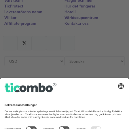
Vårt team
Frågor och mer
TixProtect
Hur det fungerar
Leverantörens namn
Hotell
Villkor
Världscupcentrum
Affiliate-program
Kontakta oss
Kontor och support
Germany
United Kingdom
Unter den Linden 24, 10117
167 City Road, London, Greater
Berlin, Germany
London, EC1V 1AW, United
Kingdom
United States
Switzerland