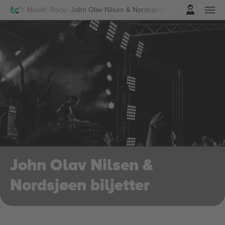
Logga in
Musik
Rock
John Olav Nilsen & Nordsjøen biljetter
John Olav Nilsen &
Nordsjøen biljetter