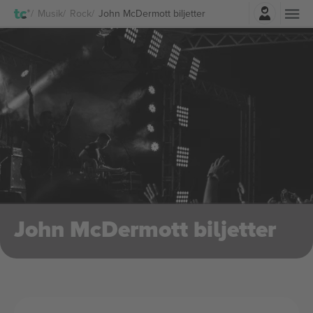
Logga in
Musik
Rock
John McDermott biljetter
John McDermott biljetter