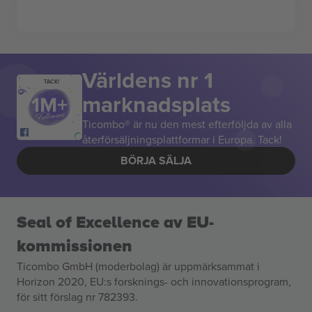
Världens nr 1
TACK!
marknadsplats
Ticombo® är nu den mest efterföljda av alla
återförsäljningsplattformar i Europa. Tack!
BÖRJA SÄLJA
Seal of Excellence av EU-
kommissionen
Ticombo GmbH (moderbolag) är uppmärksammat i
Horizon 2020, EU:s forsknings- och innovationsprogram,
för sitt förslag nr 782393.