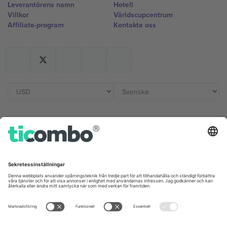
Leverantörens namn
Hotell
Villkor
Världscupcentrum
Affiliate-program
Kontakta oss
Kontor och support
Germany
United Kingdom
Unter den Linden 24, 10117
167 City Road, London, Greater
Berlin, Germany
London, EC1V 1AW, United
Kingdom
United States
Switzerland
131 Continental Dr, Suite 305,
Dorfstrasse 52a, 6390