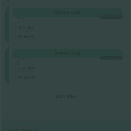
309
KÖP
63 US$
Rad
VARJE KATEGORI
B
5.0 (20)
Företagssäljare
M-biljett
309
KÖP
63 US$
Rad
VARJE KATEGORI
D
5.0 (20)
Företagssäljare
M-biljett
VISA MER
Snabblänkar