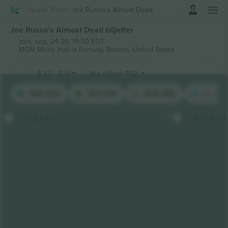
Logga in
Musik
Rock
Joe Russo's Almost Dead
Joe Russo's Almost Dead biljetter
tors, sep. 24 26, 19:30 EDT
MGM Music Hall at Fenway,
Boston, United States
$
32
-
538
Alla säljare (192)
309 (21)
201 (19)
209 (18)
301 (17
Dölj karta
Stick karta