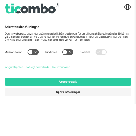
Världens nr 1
TACK!
marknadsplats
Ticombo® är nu den mest efterföljda av alla
återförsäljningsplattformar i Europa. Tack!
BÖRJA SÄLJA
Seal of Excellence av EU-
kommissionen
Ticombo GmbH (moderbolag) är uppmärksammat i
Horizon 2020, EU:s forsknings- och innovationsprogram,
för sitt förslag nr 782393.