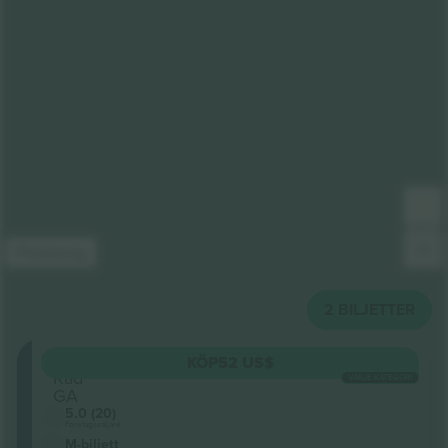
Förklaring
2
BILJETTER
SRO200
KÖP
52 US$
Rad
VARJE KATEGORI
GA
5.0 (20)
Företagssäljare
M-biljett