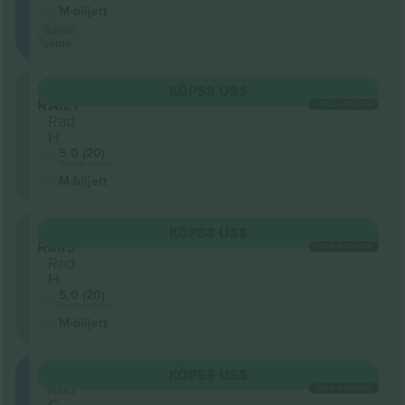
M-biljett
Bästa
värde
Sektion
KÖP
58 US$
RAIL1
VARJE KATEGORI
Rad
H
5.0 (20)
Företagssäljare
M-biljett
Sektion
KÖP
58 US$
Rail9
VARJE KATEGORI
Rad
H
5.0 (20)
Företagssäljare
M-biljett
305
KÖP
59 US$
Rad
VARJE KATEGORI
C