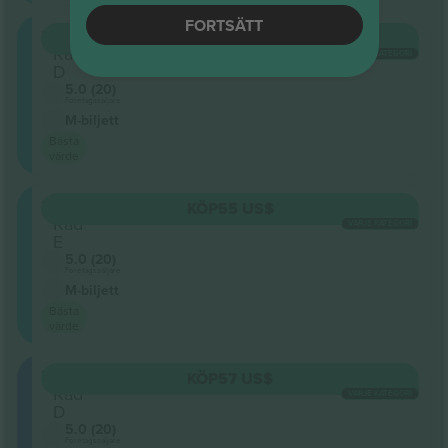
FORTSÄTT
301
KÖP
55 US$
Rad
VARJE KATEGORI
D
5.0 (20)
Företagssäljare
M-biljett
Bästa
värde
301
KÖP
55 US$
Rad
VARJE KATEGORI
E
5.0 (20)
Företagssäljare
M-biljett
Bästa
värde
305
KÖP
57 US$
Rad
VARJE KATEGORI
D
5.0 (20)
Företagssäljare