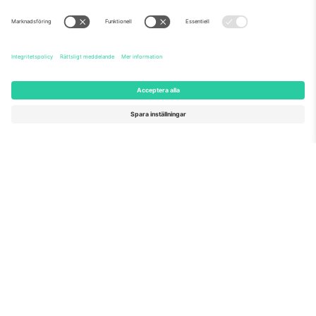
Om oss
Företagstjänster
Vårt team
Frågor och mer
TixProtect
Hur det fungerar
Leverantörens namn
Hotell
Villkor
Världscupcentrum
Affiliate-program
Kontakta oss
Kontor och support
Germany
United Kingdom
Unter den Linden 24, 10117
167 City Road, London, Greater
Berlin, Germany
London, EC1V 1AW, United
Kingdom