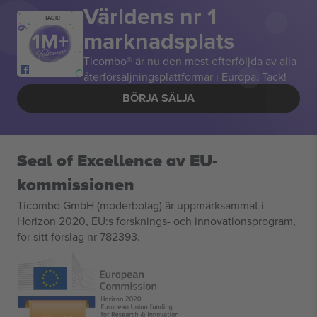
Världens nr 1
TACK!
marknadsplats
Ticombo® är nu den mest efterföljda av alla
återförsäljningsplattformar i Europa. Tack!
BÖRJA SÄLJA
Seal of Excellence av EU-
kommissionen
Ticombo GmbH (moderbolag) är uppmärksammat i
Horizon 2020, EU:s forsknings- och innovationsprogram,
för sitt förslag nr 782393.