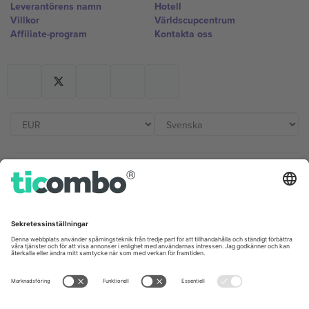
Leverantörens namn
Hotell
Villkor
Världscupcentrum
Affiliate-program
Kontakta oss
Kontor och support
Germany
United Kingdom
Unter den Linden 24, 10117
167 City Road, London, Greater
Berlin, Germany
London, EC1V 1AW, United
Kingdom
United States
Switzerland
131 Continental Dr, Suite 305,
Dorfstrasse 52a, 6390