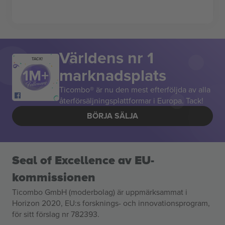
Världens nr 1
TACK!
marknadsplats
Ticombo® är nu den mest efterföljda av alla
återförsäljningsplattformar i Europa. Tack!
BÖRJA SÄLJA
Seal of Excellence av EU-
kommissionen
Ticombo GmbH (moderbolag) är uppmärksammat i
Horizon 2020, EU:s forsknings- och innovationsprogram,
för sitt förslag nr 782393.