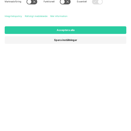
131 Continental Dr, Suite 305,
Dorfstrasse 52a, 6390
Newark, Delaware 19713, United
Engelberg, Switzerland
States
Bulgaria
United Arab Emirates
Regus Sofia City West, bul
UAE Dubai Silicon Oasis, DDP
Totleben 53-55, 1606 Sofia,
Building A1, Office 302, Dubai,
Bulgaria
United Arab Emirates
Mexico
Av Chapultepec 360, Roma
Norte, Cuauhtémoc, 06700
Ciudad de México, CDMX,
Mexico
Plattformsleverantörens juridiska enhet kan variera beroende på
plats, evenemang och/eller domän. För detaljer, se specifik
evenemangssida, avtryck och villkor.,
Leverantörens namn
och
Villkor.
© 2026 Ticombo. Alla rättigheter förbehållna.