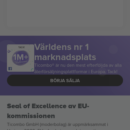
Världens nr 1
TACK!
marknadsplats
Ticombo® är nu den mest efterföljda av alla
återförsäljningsplattformar i Europa. Tack!
BÖRJA SÄLJA
Seal of Excellence av EU-
kommissionen
Ticombo GmbH (moderbolag) är uppmärksammat i