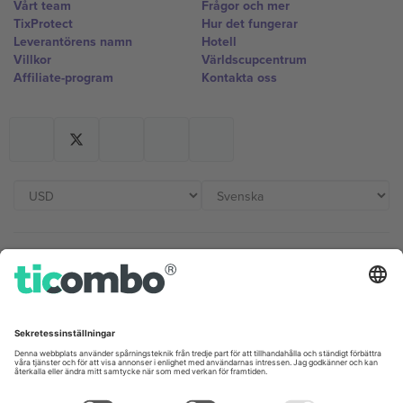
Vårt team
Frågor och mer
TixProtect
Hur det fungerar
Leverantörens namn
Hotell
Villkor
Världscupcentrum
Affiliate-program
Kontakta oss
Kontor och support
Germany
United Kingdom
Unter den Linden 24, 10117
167 City Road, London, Greater
Berlin, Germany
London, EC1V 1AW, United
Kingdom
United States
Switzerland