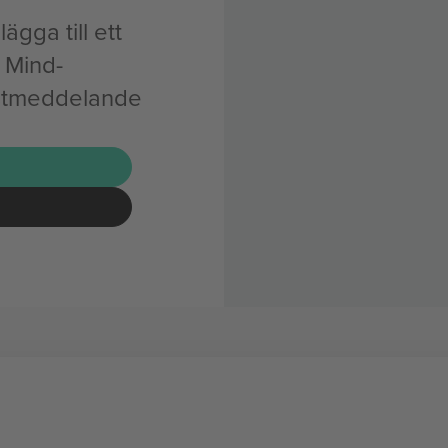
ägga till ett
 Mind-
ostmeddelande
G