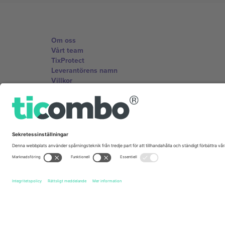
Om oss
Vårt team
TixProtect
Leverantörens namn
Villkor
Affiliate-program
Kontor och support
Germany
Unter den Linden 24, 10117 Berlin, Germany
United States