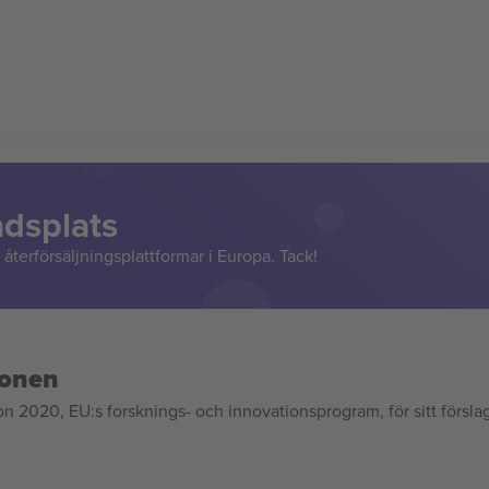
adsplats
återförsäljningsplattformar i Europa. Tack!
ionen
020, EU:s forsknings- och innovationsprogram, för sitt försla