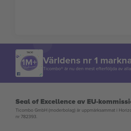
TACK!
Världens nr 1 markn
Ticombo® är nu den mest efterföljda av alla 
Seal of Excellence av EU-kommiss
Ticombo GmbH (moderbolag) är uppmärksammat i Horizon 2
nr 782393.