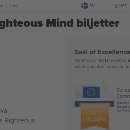
 biljetter
SV
+1
USD
ghteous Mind biljetter
Seal of Excellen
Ticombo GmbH (moderbolag)
och innovationsprogram, för
iva
e Righteous