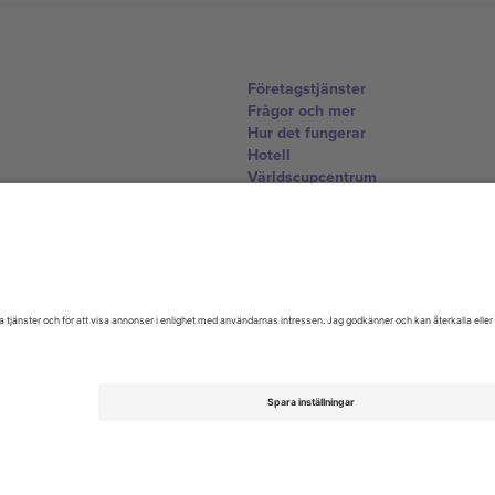
Företagstjänster
Frågor och mer
Hur det fungerar
Hotell
Världscupcentrum
Kontakta oss
United Kingdom
167 City Road, London, Greater L
Switzerland