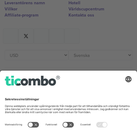
Leverantörens namn
Hotell
Villkor
Världscupcentrum
Affiliate-program
Kontakta oss
Kontor och support
Germany
United Kingdom
Unter den Linden 24, 10117
167 City Road, London, Greater
Berlin, Germany
London, EC1V 1AW, United
Kingdom
United States
Switzerland
131 Continental Dr, Suite 305,
Dorfstrasse 52a, 6390