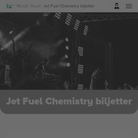
Logga in
Musik
Rock
Jet Fuel Chemistry biljetter
Jet Fuel Chemistry biljetter