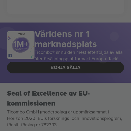
Världens nr 1
TACK!
marknadsplats
Ticombo® är nu den mest efterföljda av alla
återförsäljningsplattformar i Europa. Tack!
BÖRJA SÄLJA
Seal of Excellence av EU-
kommissionen
Ticombo GmbH (moderbolag) är uppmärksammat i
Horizon 2020, EU:s forsknings- och innovationsprogram,
för sitt förslag nr 782393.