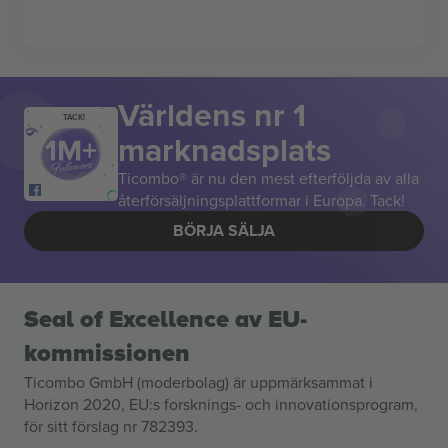
Världens nr 1
TACK!
marknadsplats
Ticombo® är nu den mest efterföljda av alla
återförsäljningsplattformar i Europa. Tack!
BÖRJA SÄLJA
Seal of Excellence av EU-
kommissionen
Ticombo GmbH (moderbolag) är uppmärksammat i
Horizon 2020, EU:s forsknings- och innovationsprogram,
för sitt förslag nr 782393.