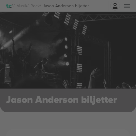
Logga in
Musik
Rock
Jason Anderson biljetter
Jason Anderson biljetter