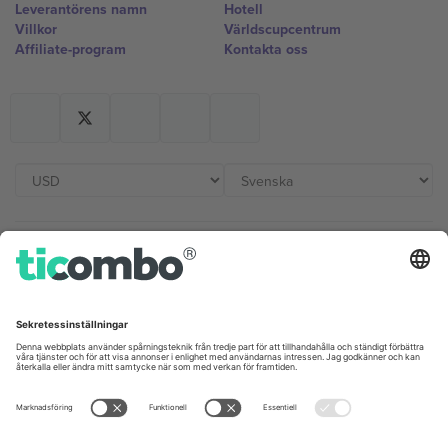
Leverantörens namn
Hotell
Villkor
Världscupcentrum
Affiliate-program
Kontakta oss
Kontor och support
Germany
United Kingdom
Unter den Linden 24, 10117
167 City Road, London, Greater
Berlin, Germany
London, EC1V 1AW, United
Kingdom
United States
Switzerland
131 Continental Dr, Suite 305,
Dorfstrasse 52a, 6390