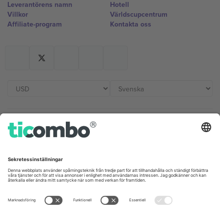
Leverantörens namn
Hotell
Villkor
Världscupcentrum
Affiliate-program
Kontakta oss
Kontor och support
Germany
United Kingdom
Unter den Linden 24, 10117
167 City Road, London, Greater
Berlin, Germany
London, EC1V 1AW, United
Kingdom
United States
Switzerland
131 Continental Dr, Suite 305,
Dorfstrasse 52a, 6390