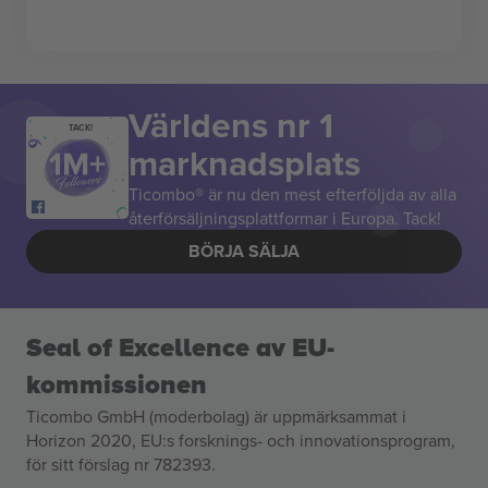
Världens nr 1
TACK!
marknadsplats
Ticombo® är nu den mest efterföljda av alla
återförsäljningsplattformar i Europa. Tack!
BÖRJA SÄLJA
Seal of Excellence av EU-
kommissionen
Ticombo GmbH (moderbolag) är uppmärksammat i
Horizon 2020, EU:s forsknings- och innovationsprogram,
för sitt förslag nr 782393.