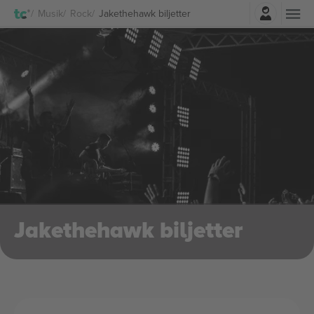
Logga in
Musik
Rock
Jakethehawk biljetter
Jakethehawk biljetter