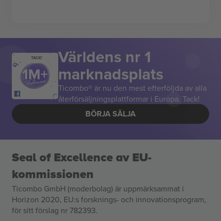
Världens nr 1
TACK!
marknadsplats
Ticombo® är nu den mest efterföljda av alla
återförsäljningsplattformar i Europa. Tack!
BÖRJA SÄLJA
Seal of Excellence av EU-
kommissionen
Ticombo GmbH (moderbolag) är uppmärksammat i
Horizon 2020, EU:s forsknings- och innovationsprogram,
för sitt förslag nr 782393.