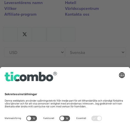
Leverantörens namn
Hotell
Villkor
Världscupcentrum
Affiliate-program
Kontakta oss
Kontor och support
Germany
United Kingdom
Unter den Linden 24, 10117
167 City Road, London, Greater
Berlin, Germany
London, EC1V 1AW, United
Kingdom
United States
Switzerland
131 Continental Dr, Suite 305,
Dorfstrasse 52a, 6390