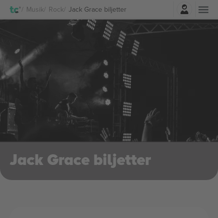
Logga in
Musik
Rock
Jack Grace biljetter
Jack Grace biljetter