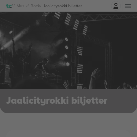
Logga in
Musik
Rock
Jaalicityrokki biljetter
Jaalicityrokki biljetter