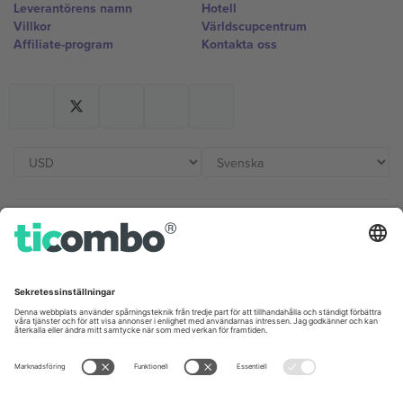
Leverantörens namn
Hotell
Villkor
Världscupcentrum
Affiliate-program
Kontakta oss
Kontor och support
Germany
United Kingdom
Unter den Linden 24, 10117
167 City Road, London, Greater
Berlin, Germany
London, EC1V 1AW, United
Kingdom
United States
Switzerland
131 Continental Dr, Suite 305,
Dorfstrasse 52a, 6390