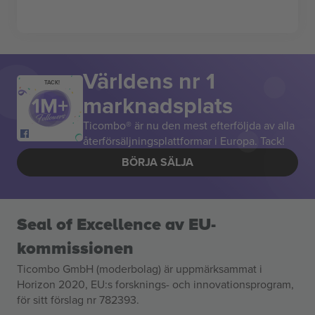
Världens nr 1
TACK!
marknadsplats
Ticombo® är nu den mest efterföljda av alla
återförsäljningsplattformar i Europa. Tack!
BÖRJA SÄLJA
Seal of Excellence av EU-
kommissionen
Ticombo GmbH (moderbolag) är uppmärksammat i
Horizon 2020, EU:s forsknings- och innovationsprogram,
för sitt förslag nr 782393.