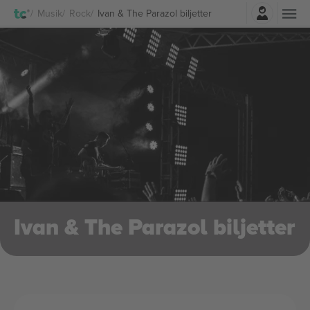
Logga in
Musik
Rock
Ivan & The Parazol biljetter
Ivan & The Parazol biljetter