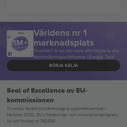
Världens nr 1
TACK!
marknadsplats
Ticombo® är nu den mest efterföljda av alla
återförsäljningsplattformar i Europa. Tack!
BÖRJA SÄLJA
Seal of Excellence av EU-
kommissionen
Ticombo GmbH (moderbolag) är uppmärksammat i
Horizon 2020, EU:s forsknings- och innovationsprogram,
för sitt förslag nr 782393.