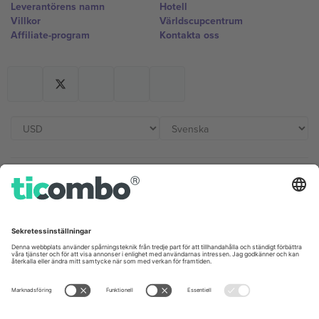
Leverantörens namn
Hotell
Villkor
Världscupcentrum
Affiliate-program
Kontakta oss
Kontor och support
Germany
United Kingdom
Unter den Linden 24, 10117
167 City Road, London, Greater
Berlin, Germany
London, EC1V 1AW, United
Kingdom
United States
Switzerland
131 Continental Dr, Suite 305,
Dorfstrasse 52a, 6390