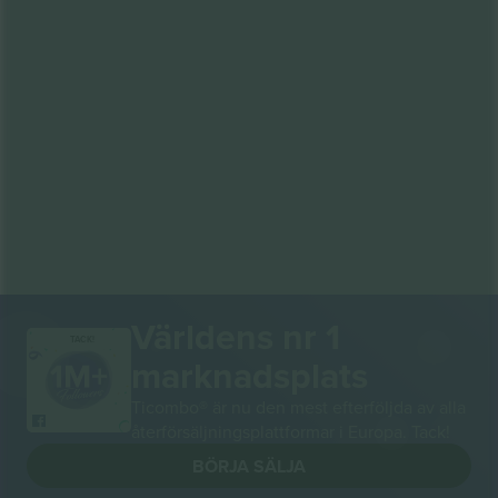
Världens nr 1
TACK!
marknadsplats
Ticombo® är nu den mest efterföljda av alla
återförsäljningsplattformar i Europa. Tack!
BÖRJA SÄLJA