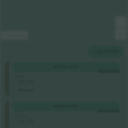
Förklaring
2
BILJETTER
GA
KÖP
83 US$
Rad
VARJE KATEGORI
G07
5.0 (20)
Företagssäljare
M-biljett
GA
KÖP
84 US$
Rad
VARJE KATEGORI
G03
5.0 (20)
Företagssäljare