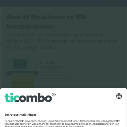
Seal of Excellence av EU-
kommissionen
Ticombo GmbH (moderbolag) är uppmärksammat i
Horizon 2020, EU:s forsknings- och innovationsprogram,
för sitt förslag nr 782393.