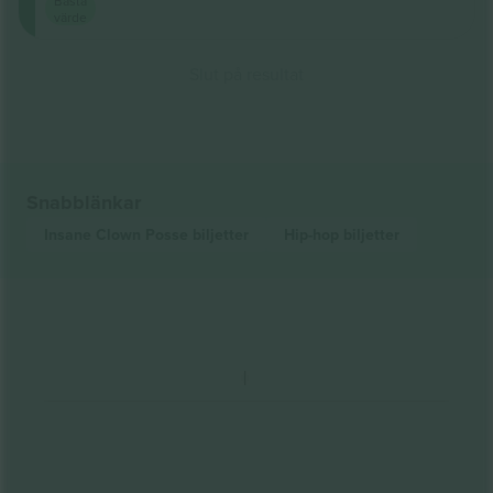
Bästa
värde
Slut på resultat
Snabblänkar
Insane Clown Posse
biljetter
Hip-hop
biljetter