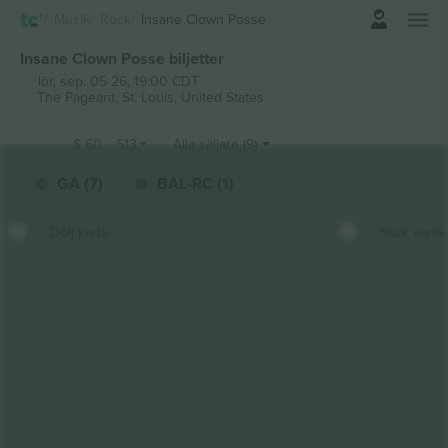
Logga in
Musik
Rock
Insane Clown Posse
Insane Clown Posse biljetter
lör, sep. 05 26, 19:00 CDT
The Pageant,
St. Louis, United States
$
60
-
513
Alla säljare (9)
GA (7)
BAL-RC (1)
Dölj karta
Stick karta