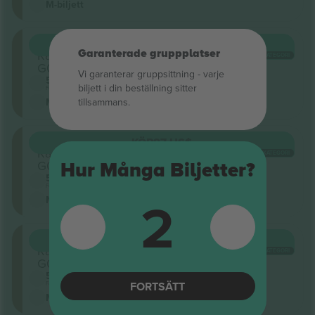
M-biljett
GA
KÖP
85 US$
Garanterade gruppplatser
Rad
VARJE KATEGORI
G03
Vi garanterar gruppsittning ‑ varje
5.0 (20)
biljett i din beställning sitter
Företagssäljare
tillsammans.
M-biljett
GA
KÖP
87 US$
Rad
VARJE KATEGORI
G03
Hur Många Biljetter?
5.0 (20)
Företagssäljare
2
M-biljett
GA
KÖP
99 US$
Rad
VARJE KATEGORI
G04
5.0 (20)
FORTSÄTT
Företagssäljare
M-biljett