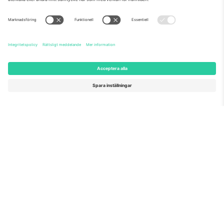
Som setts på nyheterna
Om oss
Företagstjänster
Vårt team
Frågor och mer
TixProtect
Hur det fungerar
Leverantörens namn
Hotell
Villkor
Världscupcentrum
Affiliate-program
Kontakta oss