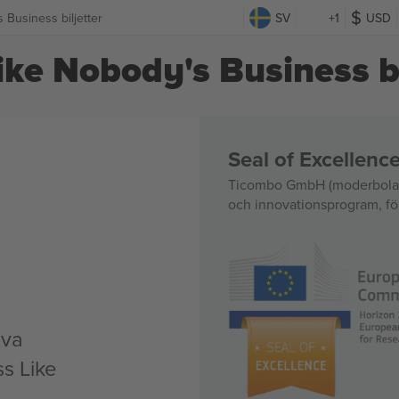
 Business biljetter
SV
+1
USD
ke Nobody's Business bi
Seal of Excellen
Ticombo GmbH (moderbolag)
och innovationsprogram, för
iva
s Like