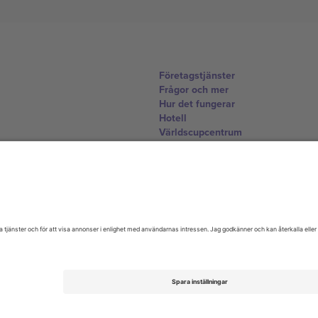
Företagstjänster
Frågor och mer
Hur det fungerar
Hotell
Världscupcentrum
Kontakta oss
United Kingdom
167 City Road, London, Greater L