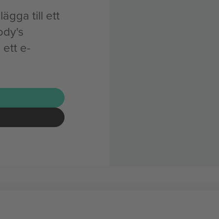
ägga till ett
ody's
ett e-
G