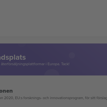
adsplats
återförsäljningsplattformar i Europa. Tack!
ionen
020, EU:s forsknings- och innovationsprogram, för sitt försla