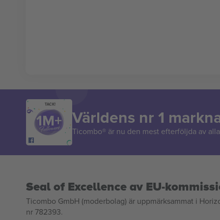
TACK!
Världens nr 1 markn
Ticombo® är nu den mest efterföljda av alla 
Seal of Excellence av EU-kommiss
Ticombo GmbH (moderbolag) är uppmärksammat i Horizon 2
nr 782393.