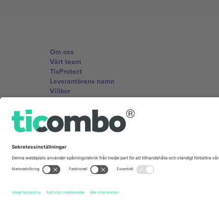
Om oss
Vårt team
TixProtect
Leverantörens namn
Villkor
Affiliate-program
Kontor och support
Germany
Unter den Linden 24, 10117 Berlin, Germany