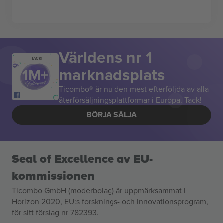
Världens nr 1
TACK!
marknadsplats
Ticombo® är nu den mest efterföljda av alla
återförsäljningsplattformar i Europa. Tack!
BÖRJA SÄLJA
Seal of Excellence av EU-
kommissionen
Ticombo GmbH (moderbolag) är uppmärksammat i
Horizon 2020, EU:s forsknings- och innovationsprogram,
för sitt förslag nr 782393.