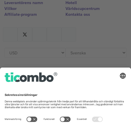
Leverantörens namn
Hotell
Villkor
Världscupcentrum
Affiliate-program
Kontakta oss
Kontor och support
Germany
United Kingdom
Unter den Linden 24, 10117
167 City Road, London, Greater
Berlin, Germany
London, EC1V 1AW, United
Kingdom
United States
Switzerland
131 Continental Dr, Suite 305,
Dorfstrasse 52a, 6390