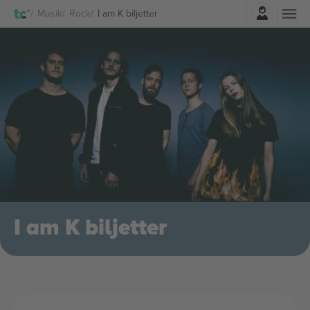
Logga in
Musik
Rock
I am K biljetter
I am K biljetter