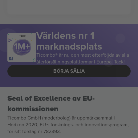
Världens nr 1
TACK!
marknadsplats
Ticombo® är nu den mest efterföljda av alla
återförsäljningsplattformar i Europa. Tack!
BÖRJA SÄLJA
Seal of Excellence av EU-
kommissionen
Ticombo GmbH (moderbolag) är uppmärksammat i
Horizon 2020, EU:s forsknings- och innovationsprogram,
för sitt förslag nr 782393.