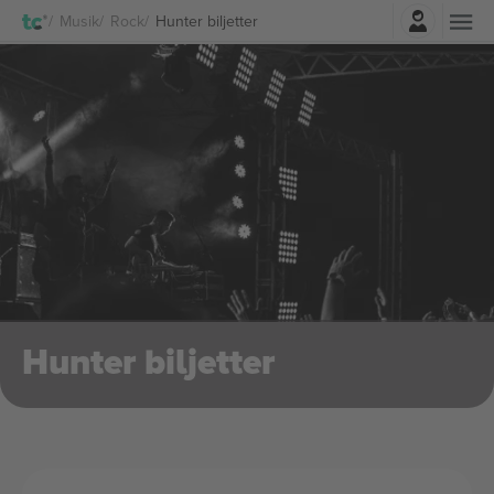
Logga in
Musik
Rock
Hunter biljetter
Hunter biljetter