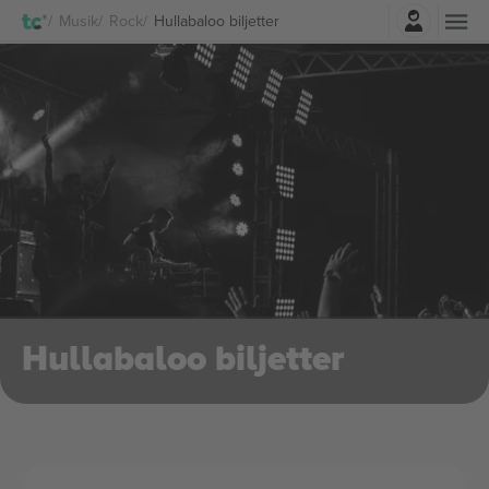
Logga in
Musik
Rock
Hullabaloo biljetter
Hullabaloo biljetter