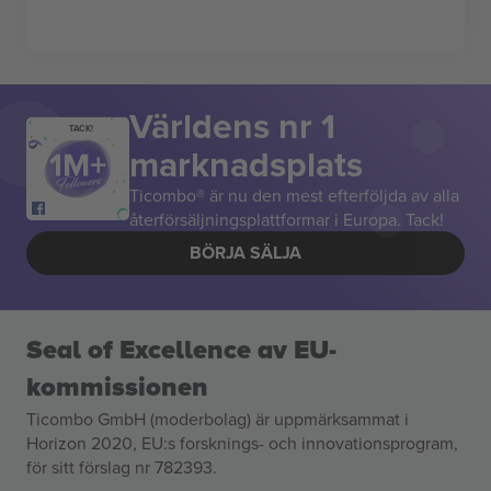
Världens nr 1
TACK!
marknadsplats
Ticombo® är nu den mest efterföljda av alla
återförsäljningsplattformar i Europa. Tack!
BÖRJA SÄLJA
Seal of Excellence av EU-
kommissionen
Ticombo GmbH (moderbolag) är uppmärksammat i
Horizon 2020, EU:s forsknings- och innovationsprogram,
för sitt förslag nr 782393.