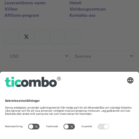
Leverantörens namn
Hotell
Villkor
Världscupcentrum
Affiliate-program
Kontakta oss
Kontor och support
Germany
United Kingdom
Unter den Linden 24, 10117
167 City Road, London, Greater
Berlin, Germany
London, EC1V 1AW, United
Kingdom
United States
Switzerland
131 Continental Dr, Suite 305,
Dorfstrasse 52a, 6390