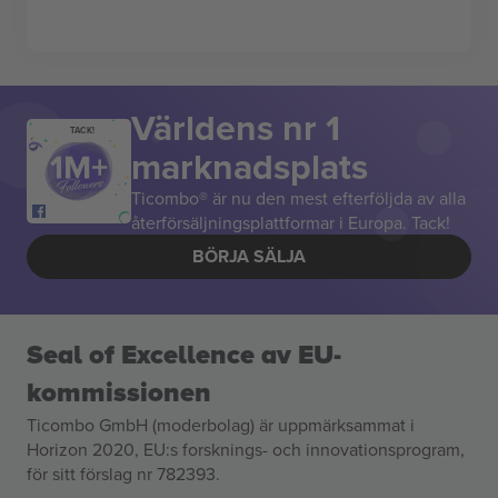
Världens nr 1
TACK!
marknadsplats
Ticombo® är nu den mest efterföljda av alla
återförsäljningsplattformar i Europa. Tack!
BÖRJA SÄLJA
Seal of Excellence av EU-
kommissionen
Ticombo GmbH (moderbolag) är uppmärksammat i
Horizon 2020, EU:s forsknings- och innovationsprogram,
för sitt förslag nr 782393.