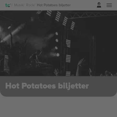
Logga in
Musik
Rock
Hot Potatoes biljetter
Hot Potatoes biljetter