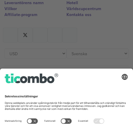
Leverantörens namn
Hotell
Villkor
Världscupcentrum
Affiliate-program
Kontakta oss
Kontor och support
Germany
United Kingdom
Unter den Linden 24, 10117
167 City Road, London, Greater
Berlin, Germany
London, EC1V 1AW, United
Kingdom
United States
Switzerland
131 Continental Dr, Suite 305,
Dorfstrasse 52a, 6390