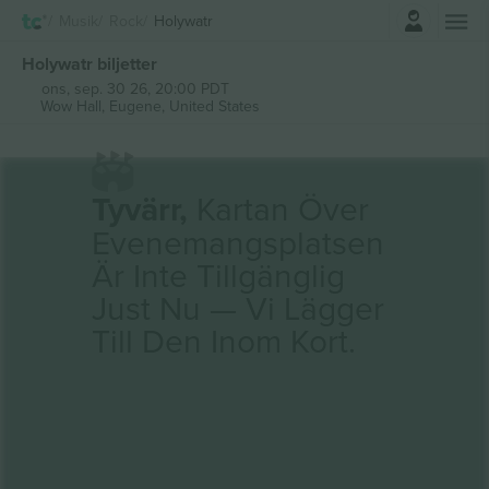
Logga in
Musik
Rock
Holywatr
Holywatr biljetter
ons, sep. 30 26, 20:00 PDT
Wow Hall,
Eugene, United States
Tyvärr,
Kartan Över
Evenemangsplatsen
Är Inte Tillgänglig
Just Nu — Vi Lägger
Till Den Inom Kort.