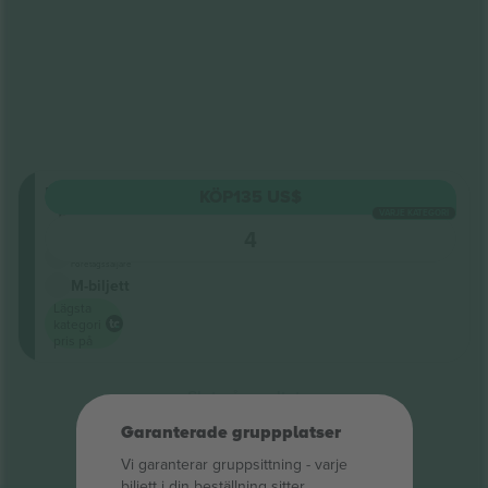
FLOOR
KÖP
135 US$
Rad
VARJE KATEGORI
GA
4
5.0 (20)
Företagssäljare
M-biljett
Lägsta
kategori
pris på
Slut på resultat
Garanterade gruppplatser
Vi garanterar gruppsittning ‑ varje
biljett i din beställning sitter