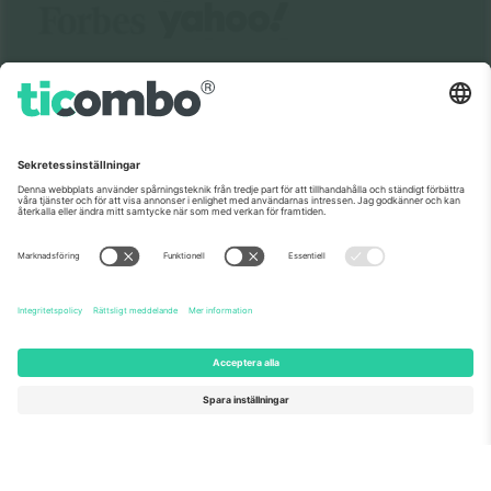
Om oss
Företagstjänster
Vårt team
Frågor och mer
TixProtect
Hur det fungerar
Leverantörens namn
Hotell
Villkor
Världscupcentrum
Affiliate-program
Kontakta oss