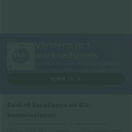
Världens nr 1
TACK!
marknadsplats
Ticombo® är nu den mest efterföljda av alla
återförsäljningsplattformar i Europa. Tack!
BÖRJA SÄLJA
Seal of Excellence av EU-
kommissionen
Ticombo GmbH (moderbolag) är uppmärksammat i
Horizon 2020, EU:s forsknings- och innovationsprogram,