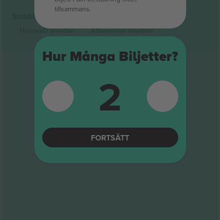
tillsammans.
Snabblänkar
Holywatr
biljetter
Alternative
biljetter
Hur Många Biljetter?
2
FORTSÄTT