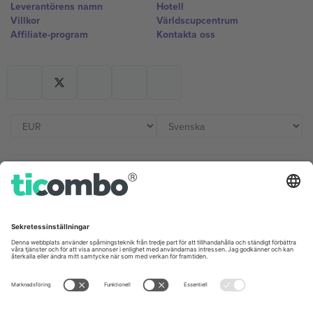
Leverantörens namn
Hotell
Villkor
Världscupcentrum
Affiliate-program
Kontakta oss
Kontor och support
Germany
United Kingdom
Unter den Linden 24, 10117
167 City Road, London, Greater
Berlin, Germany
London, EC1V 1AW, United
Kingdom
United States
Switzerland
131 Continental Dr, Suite 305,
Dorfstrasse 52a, 6390