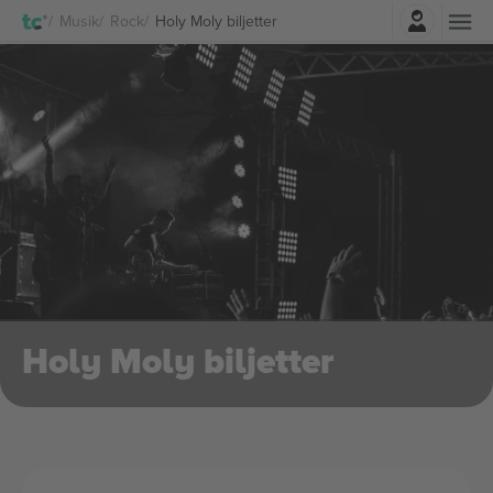
Logga in
Musik
Rock
Holy Moly biljetter
Holy Moly biljetter