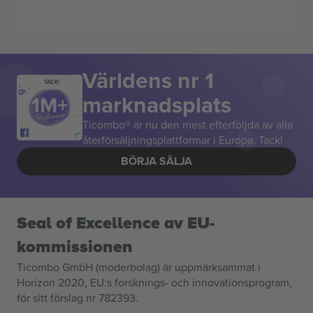
Världens nr 1
TACK!
marknadsplats
Ticombo® är nu den mest efterföljda av alla
återförsäljningsplattformar i Europa. Tack!
BÖRJA SÄLJA
Seal of Excellence av EU-
kommissionen
Ticombo GmbH (moderbolag) är uppmärksammat i
Horizon 2020, EU:s forsknings- och innovationsprogram,
för sitt förslag nr 782393.