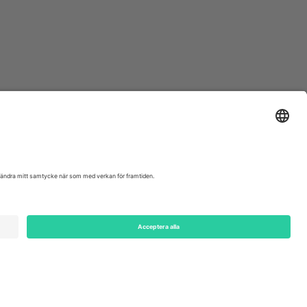
ondon, EC1V 1AW, United Kingdom
Switzerland