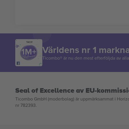
TACK!
Världens nr 1 markn
Ticombo® är nu den mest efterföljda av alla 
Seal of Excellence av EU-kommiss
Ticombo GmbH (moderbolag) är uppmärksammat i Horizon 2
nr 782393.