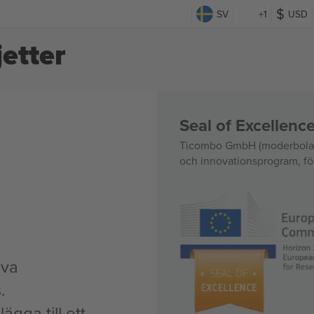
SV
+1
USD
etter
Seal of Excellen
Ticombo GmbH (moderbolag)
och innovationsprogram, för
iva
.
ägga till ett