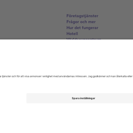
Företagstjänster
Frågor och mer
Hur det fungerar
Hotell
Världscupcentrum
Kontakta oss
United Kingdom
167 City Road, London, Greater L
Switzerland
United States
Dorfstrasse 52a, 6390 Engelberg, 