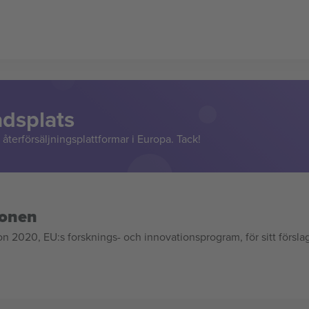
adsplats
återförsäljningsplattformar i Europa. Tack!
ionen
020, EU:s forsknings- och innovationsprogram, för sitt försla