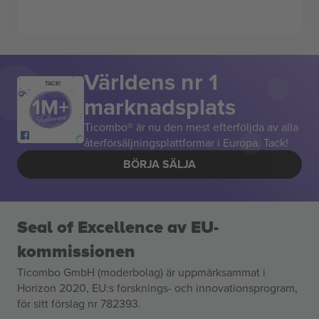
Världens nr 1
TACK!
marknadsplats
Ticombo® är nu den mest efterföljda av alla
återförsäljningsplattformar i Europa. Tack!
BÖRJA SÄLJA
Seal of Excellence av EU-
kommissionen
Ticombo GmbH (moderbolag) är uppmärksammat i
Horizon 2020, EU:s forsknings- och innovationsprogram,
för sitt förslag nr 782393.