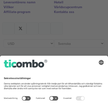
Leverantörens namn
Hotell
Villkor
Världscupcentrum
Affiliate-program
Kontakta oss
Kontor och support
Germany
United Kingdom
Unter den Linden 24, 10117
167 City Road, London, Greater
Berlin, Germany
London, EC1V 1AW, United
Kingdom
United States
Switzerland
131 Continental Dr, Suite 305,
Dorfstrasse 52a, 6390