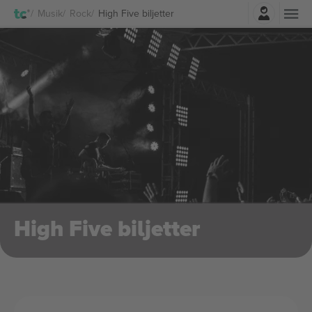
Logga in
Musik
Rock
High Five biljetter
High Five biljetter