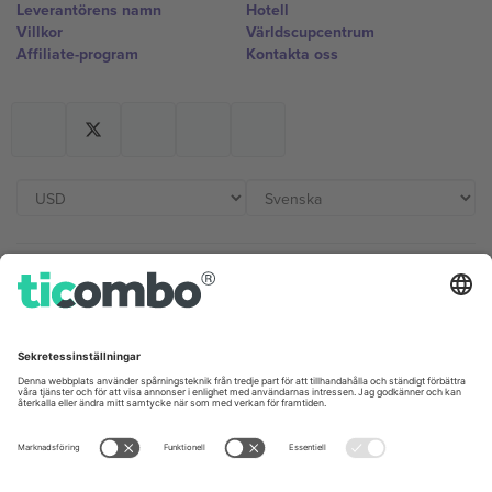
Leverantörens namn
Hotell
Villkor
Världscupcentrum
Affiliate-program
Kontakta oss
Kontor och support
Germany
United Kingdom
Unter den Linden 24, 10117
167 City Road, London, Greater
Berlin, Germany
London, EC1V 1AW, United
Kingdom
United States
Switzerland
131 Continental Dr, Suite 305,
Dorfstrasse 52a, 6390