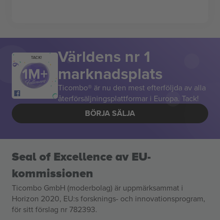
Världens nr 1
TACK!
marknadsplats
Ticombo® är nu den mest efterföljda av alla
återförsäljningsplattformar i Europa. Tack!
BÖRJA SÄLJA
Seal of Excellence av EU-
kommissionen
Ticombo GmbH (moderbolag) är uppmärksammat i
Horizon 2020, EU:s forsknings- och innovationsprogram,
för sitt förslag nr 782393.