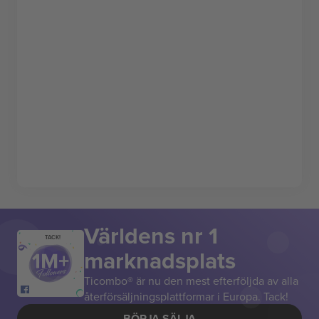
Världens nr 1
TACK!
marknadsplats
Ticombo® är nu den mest efterföljda av alla
återförsäljningsplattformar i Europa. Tack!
BÖRJA SÄLJA