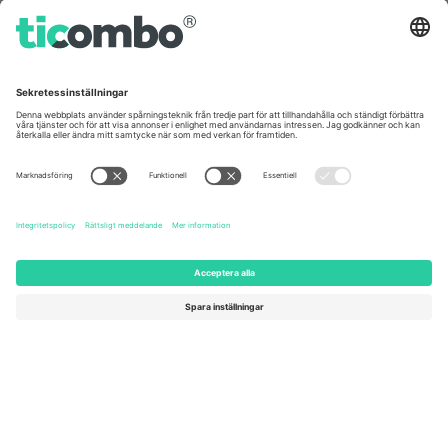
Kontor och support
Germany
United Kingdom
Unter den Linden 24, 10117
167 City Road, London, Greater
Berlin, Germany
London, EC1V 1AW, United
Kingdom
United States
Switzerland
131 Continental Dr, Suite 305,
Dorfstrasse 52a, 6390
Newark, Delaware 19713, United
Engelberg, Switzerland
States
Bulgaria
United Arab Emirates
Regus Sofia City West, bul
UAE Dubai Silicon Oasis, DDP
Totleben 53-55, 1606 Sofia,
Building A1, Office 302, Dubai,
Bulgaria
United Arab Emirates