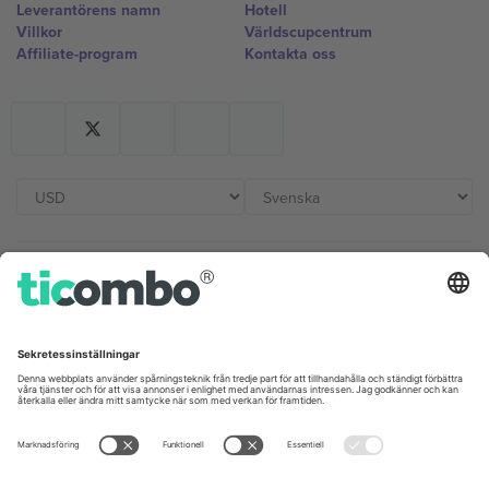
Leverantörens namn
Hotell
Villkor
Världscupcentrum
Affiliate-program
Kontakta oss
Kontor och support
Germany
United Kingdom
Unter den Linden 24, 10117
167 City Road, London, Greater
Berlin, Germany
London, EC1V 1AW, United
Kingdom
United States
Switzerland
131 Continental Dr, Suite 305,
Dorfstrasse 52a, 6390