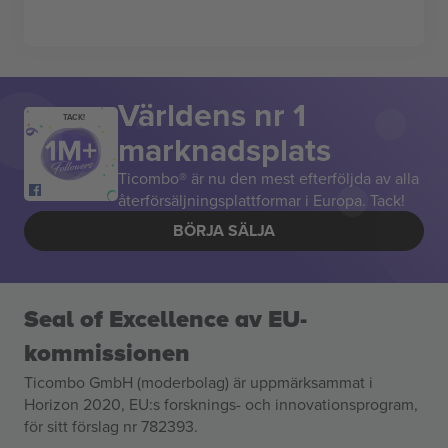
Världens nr 1
TACK!
marknadsplats
Ticombo® är nu den mest efterföljda av alla
återförsäljningsplattformar i Europa. Tack!
BÖRJA SÄLJA
Seal of Excellence av EU-
kommissionen
Ticombo GmbH (moderbolag) är uppmärksammat i
Horizon 2020, EU:s forsknings- och innovationsprogram,
för sitt förslag nr 782393.