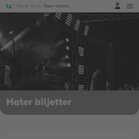
Logga in
Musik
Rock
Hater biljetter
Hater biljetter