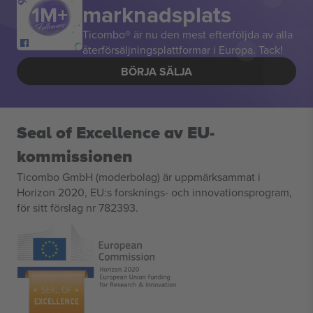
marknadsplats
Ticombo® är nu den mest efterföljda av alla
återförsäljningsplattformar i Europa. Tack!
BÖRJA SÄLJA
Seal of Excellence av EU-
kommissionen
Ticombo GmbH (moderbolag) är uppmärksammat i
Horizon 2020, EU:s forsknings- och innovationsprogram,
för sitt förslag nr 782393.