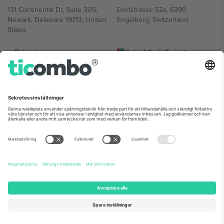
131 Continental Dr, Suite 305,
Dorfstrasse 52a, 6390
Newark, Delaware 19713, United
Engelberg, Switzerland
States
Bulgaria
United Arab Emirates
Regus Sofia City West, bul
UAE Dubai Silicon Oasis, DDP
Totleben 53-55, 1606 Sofia,
Building A1, Office 302, Dubai,
Bulgaria
United Arab Emirates
Mexico
Av Chapultepec 360, Roma
Norte, Cuauhtémoc, 06700
Ciudad de México, CDMX,
Mexico
Plattformsleverantörens juridiska enhet kan variera beroende på
plats, evenemang och/eller domän. För detaljer, se specifik
evenemangssida, avtryck och villkor.,
Leverantörens namn
och
Villkor.
© 2026 Ticombo. Alla rättigheter förbehållna.