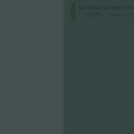
GENERAL ADMISSION
5.0 (20)
E-biljett
O
Företagssäljare