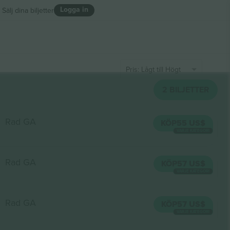
Logga in
Sälj dina biljetter
Pris: Lågt till Högt
2
BILJETTER
Rad GA
KÖP
55 US$
VARJE KATEGORI
Rad GA
KÖP
57 US$
VARJE KATEGORI
Rad GA
KÖP
57 US$
VARJE KATEGORI