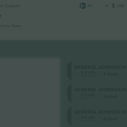
Led Zeppelin
SV
+1
USD
r
United States
GENERAL ADMISSION
5.0 (20)
E-biljett
Företagssäljare
GENERAL ADMISSION
5.0 (20)
E-biljett
Företagssäljare
GENERAL ADMISSION
5.0 (20)
E-biljett
Företagssäljare