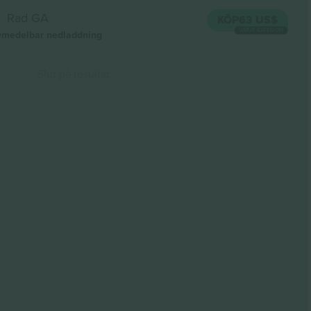
Rad GA
KÖP
63 US$
VARJE KATEGORI
medelbar nedladdning
Slut på resultat