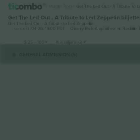
Musik
Rock
Get The Led Out - A Tribute To 
Get The Led Out - A Tribute to Led Zeppelin biljette
Get The Led Out - A Tribute to Led Zeppelin
sön, okt. 04 26, 19:00 PDT
Quarry Park Amphitheater,
Rocklin, 
$
25
-
100
Alla säljare (6)
GENERAL ADMISSION (5)