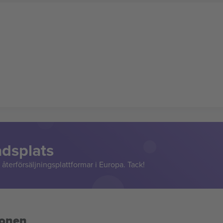
adsplats
återförsäljningsplattformar i Europa. Tack!
ionen