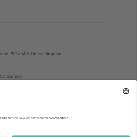
ondon, EC1V 1AW, United Kingdom
Switzerland
ding A1, Office 302, Dubai, United Arab Emirates
nemangssida, avtryck och villkor.,
Leverantörens namn