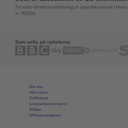
Ticombo GmbH (moderbolag) är uppmärksammat i Horizon 2
nr 782393.
Som setts på nyheterna
Om oss
Vårt team
TixProtect
Leverantörens namn
Villkor
Affiliate-program