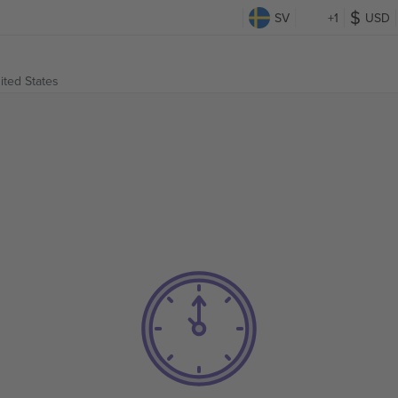
SV
+1
USD
ited States