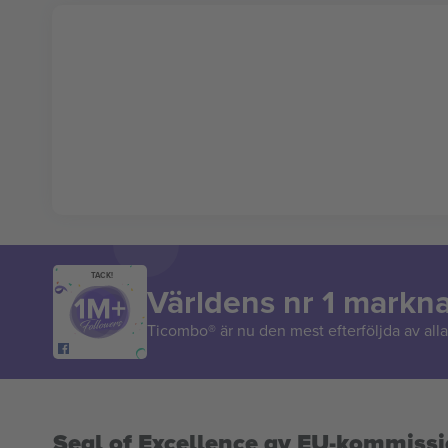
TACK!
Världens nr 1 markn
Ticombo® är nu den mest efterföljda av alla 
Seal of Excellence av EU-kommiss