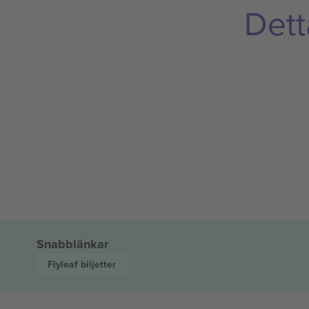
Dett
Snabblänkar
Flyleaf
biljetter