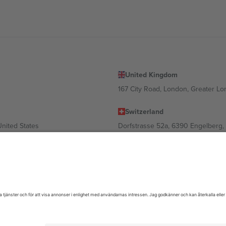
United Kingdom
167 City Road, London, Greater L
Switzerland
United States
Dorfstrasse 52a, 6390 Engelberg, 
United Arab Emirates
ulgaria
UAE Dubai Silicon Oasis, DDP Buil
 Ciudad de México, CDMX, Mexico
oende på plats, evenemang och/eller domän. För detaljer, se specifik eve