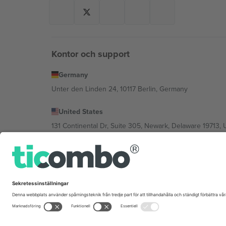
Kontor och support
Germany
Unter den Linden 24, 10117 Berlin, Germany
United States
131 Continental Dr, Suite 305, Newark, Delaware 19713, 
Bulgaria
Regus Sofia City West, bul Totleben 53-55, 1606 Sofia, B
Mexico
Av Chapultepec 360, Roma Norte, Cuauhtémoc, 06700
Plattformsleverantörens juridiska enhet kan variera ber