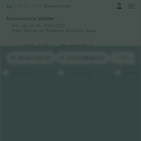
Logga in
Musik
Rock
Evanescence
Evanescence biljetter
tors, okt. 01 26, 21:00 CEST
Palau Olímpic de Badalona,
Badalona, Spain
$
596
-
1 106
Alla säljare (10)
Grada Alta (4)
Grada Media (4)
Pista (2)
Dölj karta
Stick karta
Priser