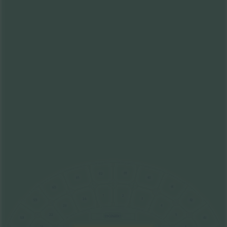
39
62
40
61
41
60
2
1
3
24
42
59
4
23
5
22
ESCENARIO
43
58
21
6