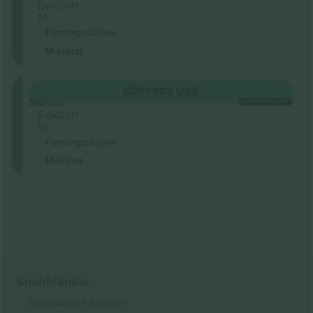
Sektion
14
Företagssäljare
M-biljett
Grada
KÖP
1 083 US$
Media
VARJE KATEGORI
Sektion
13
Företagssäljare
M-biljett
Slut på resultat
Snabblänkar
Evanescence
biljetter