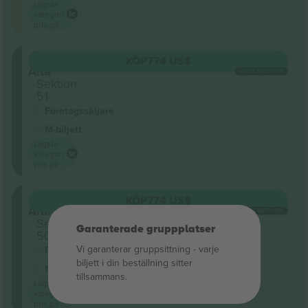
Lägsta
kategori
pris på
Grada
KÖP
774 US$
Alta
VARJE KATEGORI
Sektion
51
Företagssäljare
M-biljett
Lägsta
kategori
pris på
Grada
KÖP
774 US$
Alta
VARJE KATEGORI
Sektion
Garanterade gruppplatser
50
Vi garanterar gruppsittning ‑ varje
Företagssäljare
biljett i din beställning sitter
M-biljett
tillsammans.
Lägsta
kategori
pris på