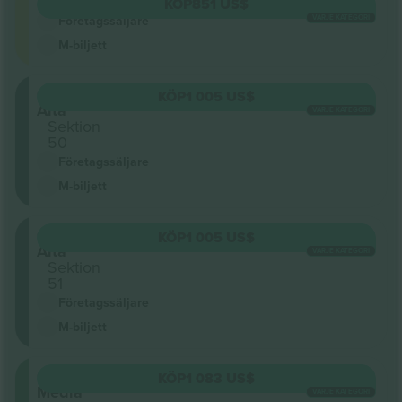
Pista
KÖP
851 US$
VARJE KATEGORI
Företagssäljare
M-biljett
Grada
KÖP
1 005 US$
Alta
VARJE KATEGORI
Sektion
50
Företagssäljare
M-biljett
Grada
KÖP
1 005 US$
Alta
VARJE KATEGORI
Sektion
51
Företagssäljare
M-biljett
Grada
KÖP
1 083 US$
Media
VARJE KATEGORI