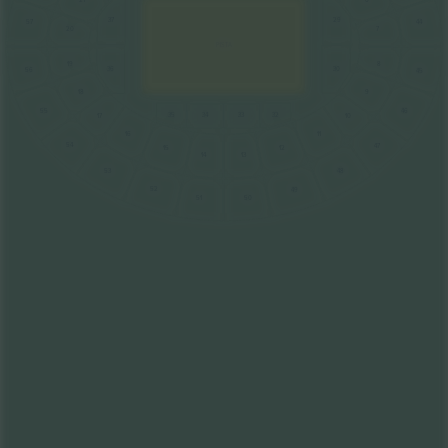
29
37
44
57
7
20
PISTA
19
8
30
36
56
45
18
9
55
46
34
35
32
33
17
10
16
11
54
47
15
12
14
13
53
48
52
49
51
50