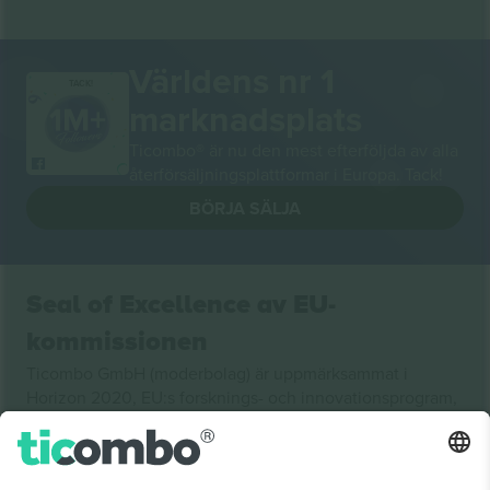
Världens nr 1
TACK!
marknadsplats
Ticombo® är nu den mest efterföljda av alla
återförsäljningsplattformar i Europa. Tack!
BÖRJA SÄLJA
Seal of Excellence av EU-
kommissionen
Ticombo GmbH (moderbolag) är uppmärksammat i
Horizon 2020, EU:s forsknings- och innovationsprogram,
för sitt förslag nr 782393.