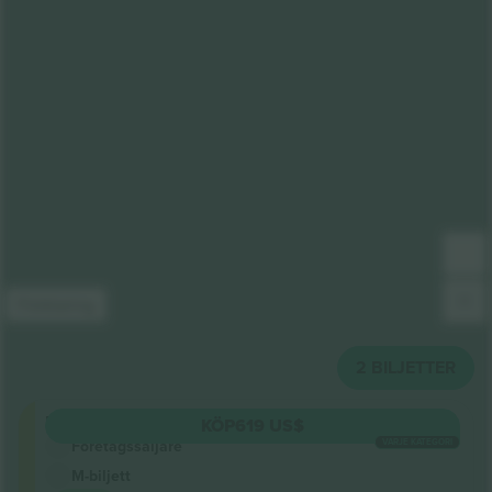
Förklaring
2
BILJETTER
Pista
KÖP
619 US$
VARJE KATEGORI
Företagssäljare
M-biljett