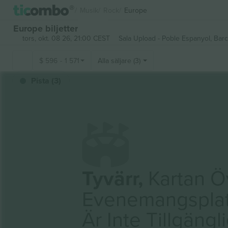
Musik
Rock
Europe
Europe biljetter
tors, okt. 08 26, 21:00 CEST
Sala Upload - Poble Espanyol,
Barc
$
596
-
1 571
Alla säljare (3)
Pista (3)
Tyvärr,
Kartan Ö
Evenemangspla
Är Inte Tillgängl