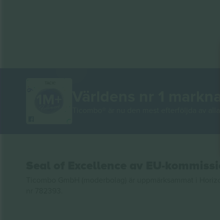
TACK!
Världens nr 1 markn
Ticombo® är nu den mest efterföljda av alla 
Seal of Excellence av EU-kommiss
Ticombo GmbH (moderbolag) är uppmärksammat i Horizon 2
nr 782393.