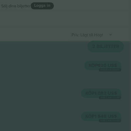
Logga in
Sälj dina biljetter
Pris: Lågt till Högt
2
BILJETTER
KÖP
620 US$
VARJE KATEGORI
KÖP
1 083 US$
VARJE KATEGORI
KÖP
1 548 US$
VARJE KATEGORI