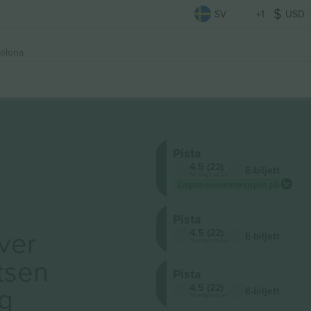
SV
+1
USD
elona
Pista
4.5 (22)
E-biljett
Företagssäljare
Lägsta evenemangspris på
Pista
ver
4.5 (22)
E-biljett
Företagssäljare
tsen
Pista
ig
4.5 (22)
E-biljett
Företagssäljare