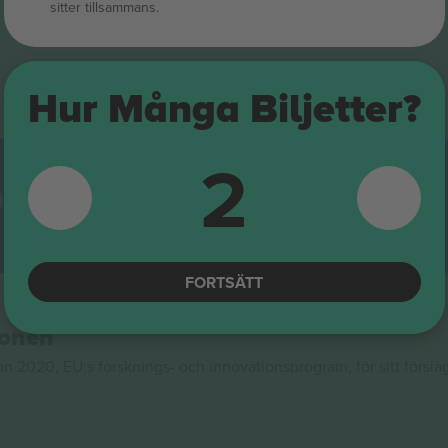
sitter tillsammans.
Hur Många Biljetter?
2
adsplats
återförsäljningsplattformar i Europa. Tack!
FORTSÄTT
ionen
020, EU:s forsknings- och innovationsprogram, för sitt försla