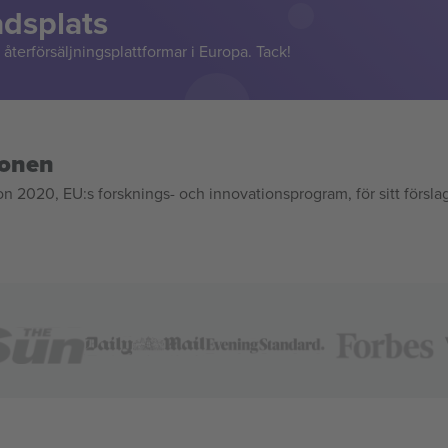
adsplats
återförsäljningsplattformar i Europa. Tack!
ionen
020, EU:s forsknings- och innovationsprogram, för sitt försla