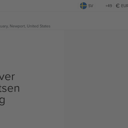
SV
+49
EU
tuary,
Newport, United States
ver
tsen
ig