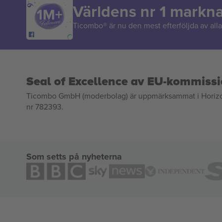
Världens nr 1 markn
Ticombo® är nu den mest efterföljda av alla 
Seal of Excellence av EU-kommiss
Ticombo GmbH (moderbolag) är uppmärksammat i Horizon 2
nr 782393.
Som setts på nyheterna