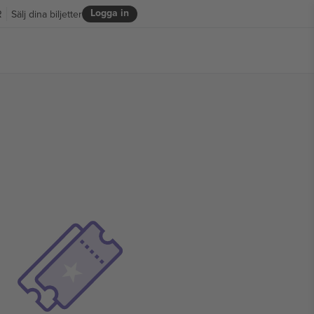
Logga in
R
Sälj dina biljetter