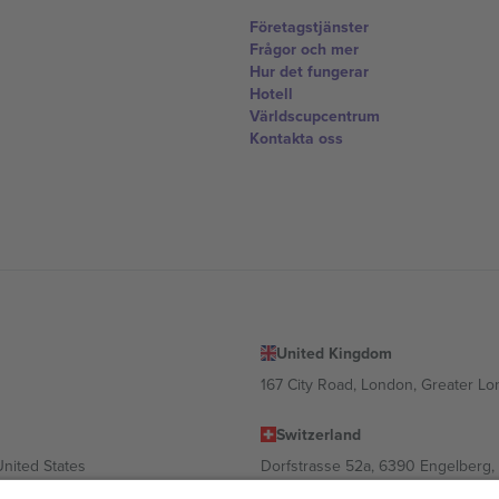
Företagstjänster
Frågor och mer
Hur det fungerar
Hotell
Världscupcentrum
Kontakta oss
United Kingdom
167 City Road, London, Greater L
Switzerland
United States
Dorfstrasse 52a, 6390 Engelberg, 