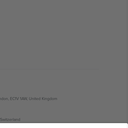
ondon, EC1V 1AW, United Kingdom
Switzerland