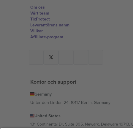
Om oss
Vårt team
TixProtect
Leverantörens namn
Villkor
Affiliate-program
Kontor och support
Germany
Unter den Linden 24, 10117 Berlin, Germany
United States
131 Continental Dr, Suite 305, Newark, Delaware 19713, 