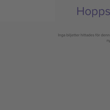
Hoppsa
Inga biljetter hittades för denna
ny