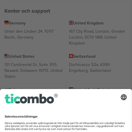
Kontor och support
Germany
United Kingdom
Unter den Linden 24, 10117
167 City Road, London, Greater
Berlin, Germany
London, EC1V 1AW, United
Kingdom
United States
Switzerland
131 Continental Dr, Suite 305,
Dorfstrasse 52a, 6390
Newark, Delaware 19713, United
Engelberg, Switzerland
States
Bulgaria
United Arab Emirates
Regus Sofia City West, bul
UAE Dubai Silicon Oasis, DDP
Totleben 53-55, 1606 Sofia,
Building A1, Office 302, Dubai,
Bulgaria
United Arab Emirates
Mexico
Av Chapultepec 360, Roma