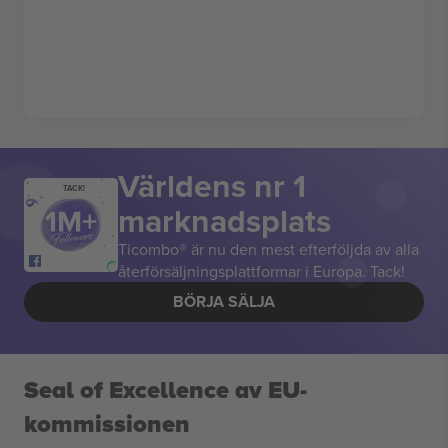
Världens nr 1
TACK!
marknadsplats
Ticombo® är nu den mest efterföljda av alla
återförsäljningsplattformar i Europa. Tack!
BÖRJA SÄLJA
Seal of Excellence av EU-
kommissionen