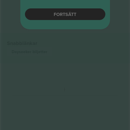
Slut på resultat
FORTSÄTT
Snabblänkar
Dayseeker
biljetter