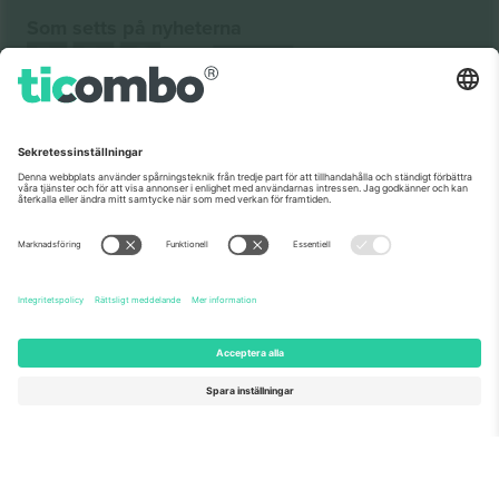
Som setts på nyheterna
Om oss
Företagstjänster
Vårt team
Frågor och mer
TixProtect
Hur det fungerar
Leverantörens namn
Hotell
Villkor
Världscupcentrum
Affiliate-program
Kontakta oss