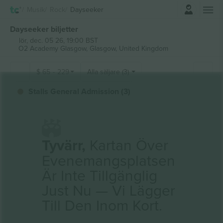
Logga in
Musik
Rock
Dayseeker
Dayseeker biljetter
lör, dec. 05 26, 19:00 BST
O2 Academy Glasgow,
Glasgow, United Kingdom
$
65
-
229
Alla säljare (3)
Stalls General Admission (3)
Tyvärr,
Kartan Över
Evenemangsplatsen
Är Inte Tillgänglig
Just Nu — Vi Lägger
Till Den Inom Kort.