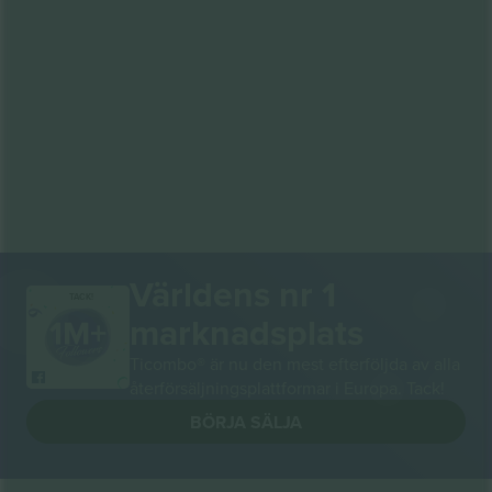
Världens nr 1
TACK!
marknadsplats
Ticombo® är nu den mest efterföljda av alla
återförsäljningsplattformar i Europa. Tack!
BÖRJA SÄLJA