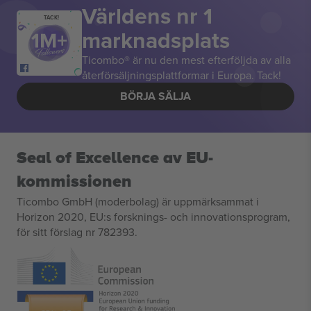
Världens nr 1
TACK!
marknadsplats
Ticombo® är nu den mest efterföljda av alla
återförsäljningsplattformar i Europa. Tack!
BÖRJA SÄLJA
Seal of Excellence av EU-
kommissionen
Ticombo GmbH (moderbolag) är uppmärksammat i
Horizon 2020, EU:s forsknings- och innovationsprogram,
för sitt förslag nr 782393.