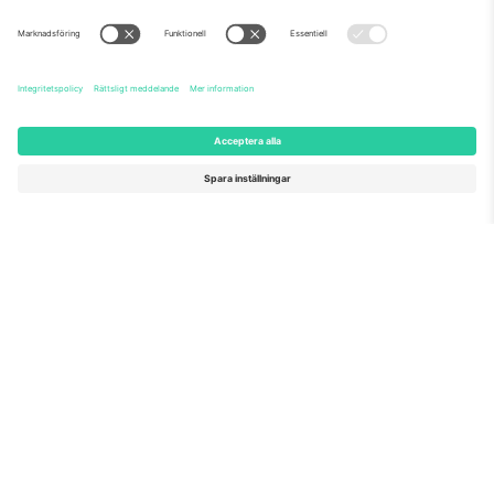
Om oss
Företagstjänster
Vårt team
Frågor och mer
TixProtect
Hur det fungerar
Leverantörens namn
Hotell
Villkor
Världscupcentrum
Affiliate-program
Kontakta oss
Kontor och support
Germany
United Kingdom
Unter den Linden 24, 10117
167 City Road, London, Greater
Berlin, Germany
London, EC1V 1AW, United
Kingdom