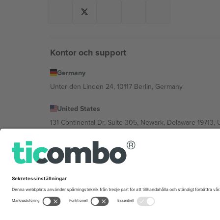
Kontor och support
Germany
Unter den Linden 24, 10117 Berlin, Germany
United States
131 Continental Dr, Suite 305, Newark, Delaware 19713, 
Bulgaria
Regus Sofia City West, bul Totleben 53-55, 1606 Sofia, B
Mexico
Av Chapultepec 360, Roma Norte, Cuauhtémoc, 06700
Plattformsleverantörens juridiska enhet kan variera ber