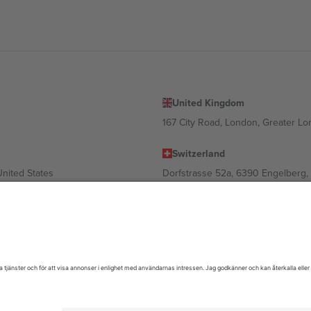
United Kingdom
167 City Road, London, Greater L
Switzerland
United States
Dorfstrasse 52a, 6390 Engelberg, 
United Arab Emirates
ulgaria
UAE Dubai Silicon Oasis, DDP Buil
 Ciudad de México, CDMX, Mexico
oende på plats, evenemang och/eller domän. För detaljer, se specifik eve