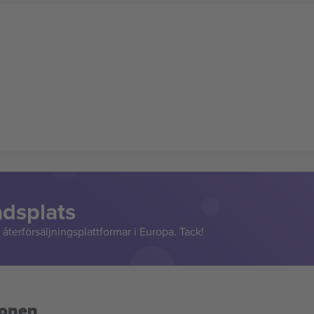
adsplats
återförsäljningsplattformar i Europa. Tack!
ionen