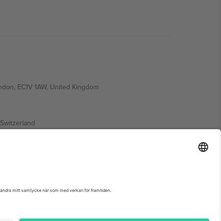
ondon, EC1V 1AW, United Kingdom
Switzerland
ding A1, Office 302, Dubai, United Arab Emirates
nemangssida, avtryck och villkor.,
Leverantörens namn