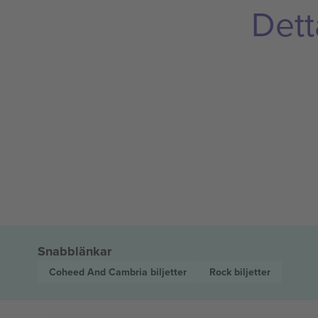
Dett
Snabblänkar
Coheed And Cambria
biljetter
Rock
biljetter