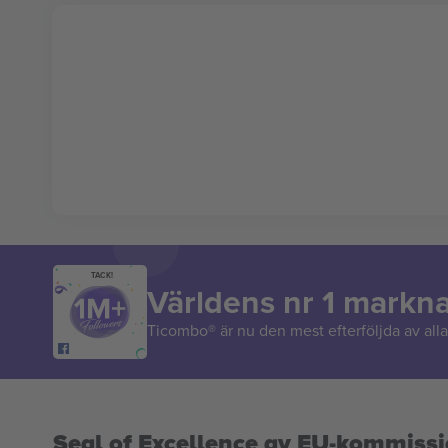
TACK!
Världens nr 1 markn
Ticombo® är nu den mest efterföljda av alla 
Seal of Excellence av EU-kommiss