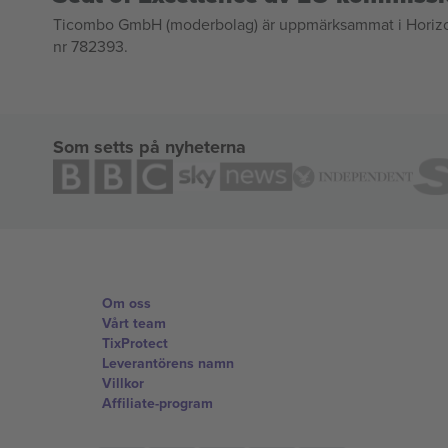
Ticombo GmbH (moderbolag) är uppmärksammat i Horizon 2
nr 782393.
Som setts på nyheterna
Om oss
Vårt team
TixProtect
Leverantörens namn
Villkor
Affiliate-program