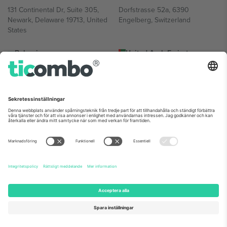
131 Continental Dr, Suite 305,
Dorfstrasse 52a, 6390
Newark, Delaware 19713, United
Engelberg, Switzerland
States
Bulgaria
United Arab Emirates
Regus Sofia City West, bul
UAE Dubai Silicon Oasis, DDP
Totleben 53-55, 1606 Sofia,
Building A1, Office 302, Dubai,
Bulgaria
United Arab Emirates
Mexico
Av Chapultepec 360, Roma
Norte, Cuauhtémoc, 06700
Ciudad de México, CDMX,
Mexico
Plattformsleverantörens juridiska enhet kan variera beroende på
plats, evenemang och/eller domän. För detaljer, se specifik
evenemangssida, avtryck och villkor.,
Leverantörens namn
och
Villkor.
© 2026 Ticombo. Alla rättigheter förbehållna.