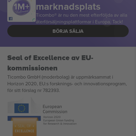
marknadsplats
Ticombo® är nu den mest efterföljda av alla
återförsäljningsplattformar i Europa. Tack!
BÖRJA SÄLJA
Seal of Excellence av EU-
kommissionen
Ticombo GmbH (moderbolag) är uppmärksammat i
Horizon 2020, EU:s forsknings- och innovationsprogram,
för sitt förslag nr 782393.