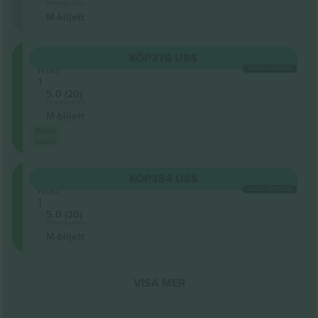
Företagssäljare
M-biljett
MEZZC
KÖP
376 US$
Rad
VARJE KATEGORI
1
5.0 (20)
Företagssäljare
M-biljett
Bästa
värde
MEZZC
KÖP
384 US$
Rad
VARJE KATEGORI
1
5.0 (20)
Företagssäljare
M-biljett
VISA MER