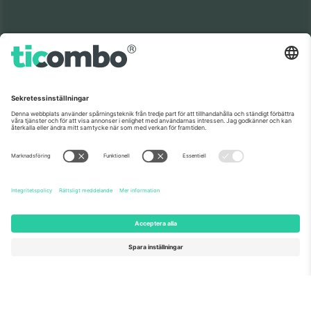
Världens nr 1
TACK!
marknadsplats
Ticombo® är nu den mest efterföljda av alla
återförsäljningsplattformar i Europa. Tack!
BÖRJA SÄLJA
Seal of Excellence av EU-
kommissionen