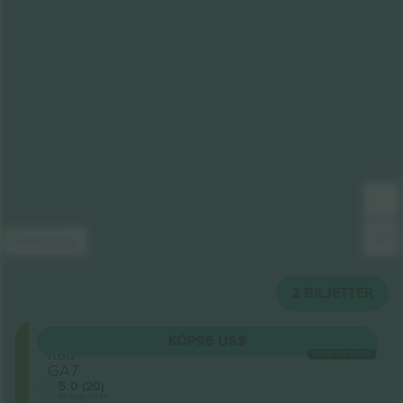
Förklaring
2
BILJETTER
GA1
KÖP
96 US$
Rad
VARJE KATEGORI
GA7
5.0 (20)
Företagssäljare