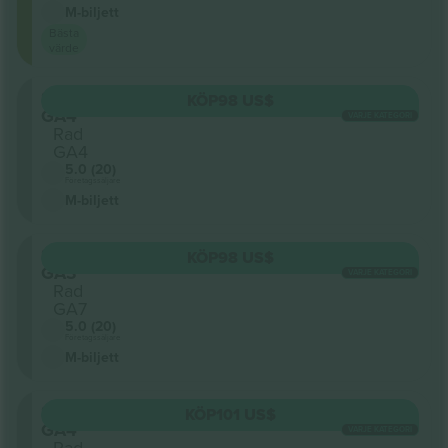
M-biljett
Bästa
värde
Sektion
KÖP
98 US$
GA4
VARJE KATEGORI
Rad
GA4
5.0 (20)
Företagssäljare
M-biljett
Sektion
KÖP
98 US$
GA3
VARJE KATEGORI
Rad
GA7
5.0 (20)
Företagssäljare
M-biljett
Sektion
KÖP
101 US$
GA4
VARJE KATEGORI
Rad