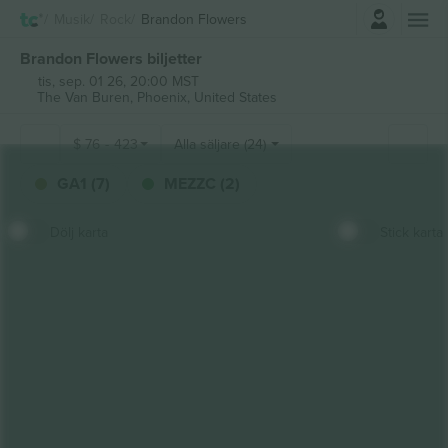
Logga in
Musik
Rock
Brandon Flowers
Brandon Flowers biljetter
tis, sep. 01 26, 20:00 MST
The Van Buren,
Phoenix, United States
$
76
-
423
Alla säljare (24)
GA1 (7)
MEZZC (2)
Dölj karta
Stick karta