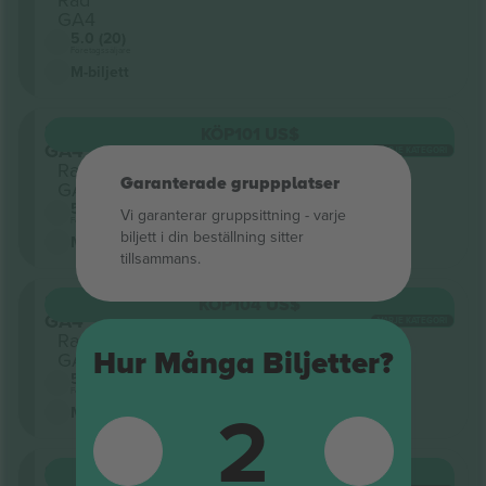
GA4
5.0 (20)
Företagssäljare
M-biljett
Sektion
KÖP
101 US$
GA4
VARJE KATEGORI
Rad
Garanterade gruppplatser
GA5
5.0 (20)
Vi garanterar gruppsittning ‑ varje
Företagssäljare
biljett i din beställning sitter
M-biljett
tillsammans.
Sektion
KÖP
104 US$
GA4
VARJE KATEGORI
Rad
Hur Många Biljetter?
GA4
5.0 (20)
Företagssäljare
2
M-biljett
Sektion
KÖP
106 US$