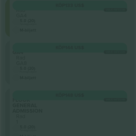
GA1
KÖP
133 US$
Rad
VARJE KATEGORI
GA4
5.0 (20)
Företagssäljare
M-biljett
Sektion
KÖP
144 US$
GA4
VARJE KATEGORI
Rad
GA8
5.0 (20)
Företagssäljare
M-biljett
Sektion
KÖP
148 US$
FLOOR
VARJE KATEGORI
GENERAL
ADMISSION
Rad
1
5.0 (20)
Företagssäljare